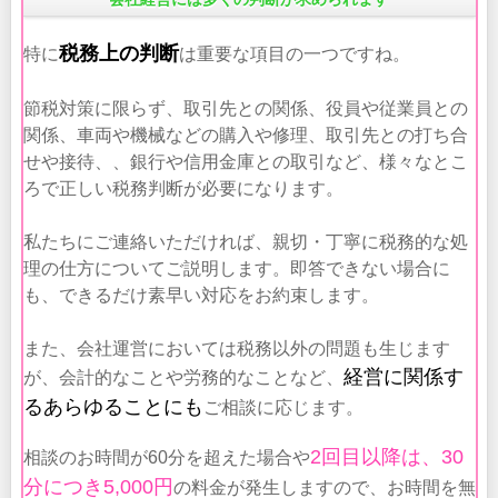
税務上の判断
特に
は重要な項目の一つですね。
節税対策に限らず、取引先との関係、役員や従業員との
関係、車両や機械などの購入や修理、取引先との打ち合
せや接待、、銀行や信用金庫との取引など、様々なとこ
ろで正しい税務判断が必要になります。
私たちにご連絡いただければ、親切・丁寧に税務的な処
理の仕方についてご説明します。即答できない場合に
も、できるだけ素早い対応をお約束します。
また、会社運営においては税務以外の問題も生じます
経営に関係す
が、会計的なことや労務的なことなど、
るあらゆることにも
ご相談に応じます。
2回目以降は、30
相談のお時間が60分を超えた場合や
分につき5,000円
の料金が発生しますので、お時間を無