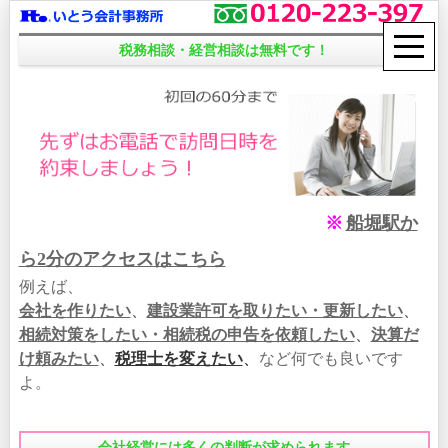
税務相談・経営相談は無料です！
※
船堀駅か
ら2分のアクセスはこちら
例えば、
会社を
作りたい
、
建設業許可を取りたい・更新したい
、
相続対策をしたい・相続税の申告を依頼したい
、
決算だ
け頼みたい
、
税理士を変えたい
、
など何でも良いです
よ。
会社経営には多くの判断が求められます