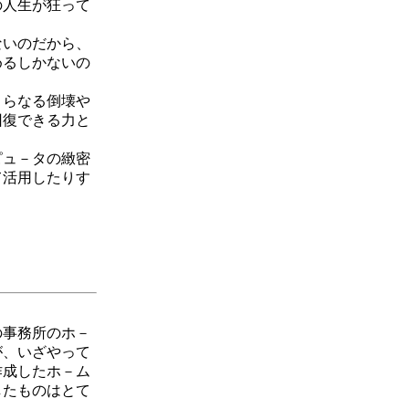
の人生が狂って
ないのだから、
めるしかないの
さらなる倒壊や
回復できる力と
ピュ－タの緻密
て活用したりす
の事務所のホ－
が、いざやって
作成したホ－ム
したものはとて