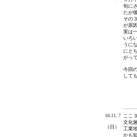
旬に
たが
その
が原
実は
いろ
うに
にと
がっ
今回
して
16.11. 7
ここ
文化
（日）
工業
かも