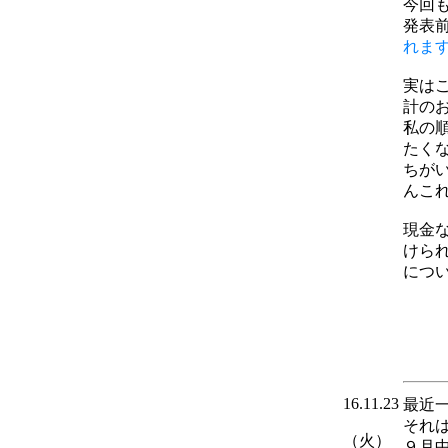
今回
発表
れます
実は
計の
私の
たく
ちが
んこ
現金
けら
につ
16.11.23
最近
それ
（火）
９月