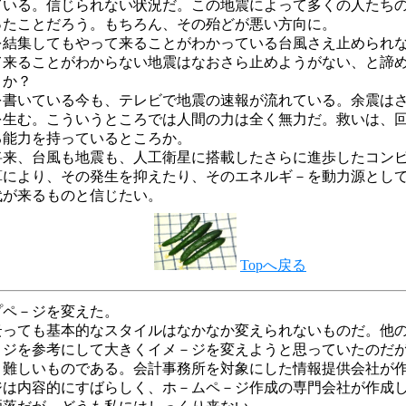
ている。信じられない状況だ。この地震によって多くの人たち
ったことだろう。もちろん、その殆どが悪い方向に。
を結集してもやって来ることがわかっている台風さえ止められ
て来ることがわからない地震はなおさら止めようがない、と諦
うか？
を書いている今も、テレビで地震の速報が流れている。余震は
を生む。こういうところでは人間の力は全く無力だ。救いは、
る能力を持っているところか。
将来、台風も地震も、人工衛星に搭載したさらに進歩したコン
算により、その発生を抑えたり、そのエネルギ－を動力源とし
代が来るものと信じたい。
Topへ戻る
プペ－ジを変えた。
云っても基本的なスタイルはなかなか変えられないものだ。他
－ジを参考にして大きくイメ－ジを変えようと思っていたのだ
と難しいものである。会計事務所を対象にした情報提供会社が
ジは内容的にすばらしく、ホ－ムペ－ジ作成の専門会社が作成