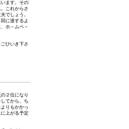
思います。その
ん。これからさ
丈夫でしょう。
０回
に達するよ
に、ホ－ムペ－
もごひいき下さ
点の２位になり
をしてから、ち
たよりもかかっ
級に上がる予定