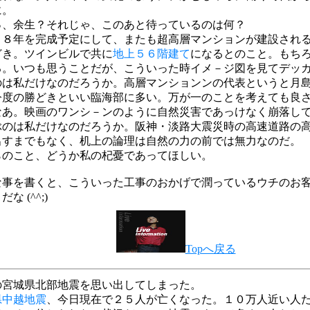
に。
っ、余生？それじゃ、このあと待っているのは何？
０８年を完成予定にして、またも超高層マンションが建設され
どき。ツインビルで共に
地上５６階建て
になるとのこと。もち
る。いつも思うことだが、こういった時イメ－ジ図を見てデッ
のは私だけなのだろうか。高層マンションンの代表というと月
今度の勝どきといい臨海部に多い。万が一のことを考えても良
なあ。映画のワンシ－ンのように自然災害であっけなく崩落し
ぶのは私だけなのだろうか。阪神・淡路大震災時の高速道路の
出すまでもなく、机上の論理は自然の力の前では無力なのだ。
らのこと、どうか私の杞憂であってほしい。
な事を書くと、こういった工事のおかげで潤っているウチのお
な (^^;)
Topへ戻る
の宮城県北部地震を思い出してしまった。
県中越地震
、今日現在で２５人が亡くなった。１０万人近い人