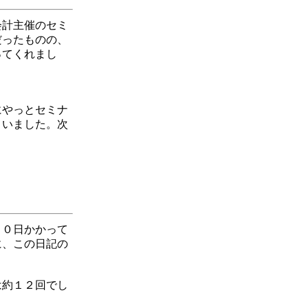
会計主催のセミ
だったものの、
ってくれまし
にやっとセミナ
まいました。次
１０日かかって
に、この日記の
は約１２回でし