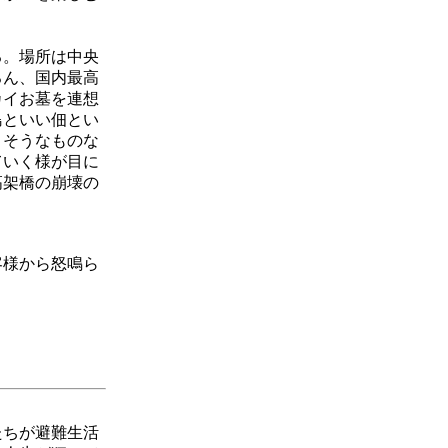
る。場所は中央
ろん、国内最高
カイお墓を連想
島といい佃とい
さそうなものな
ていく様が目に
高架橋の崩壊の
客様から怒鳴ら
たちが避難生活