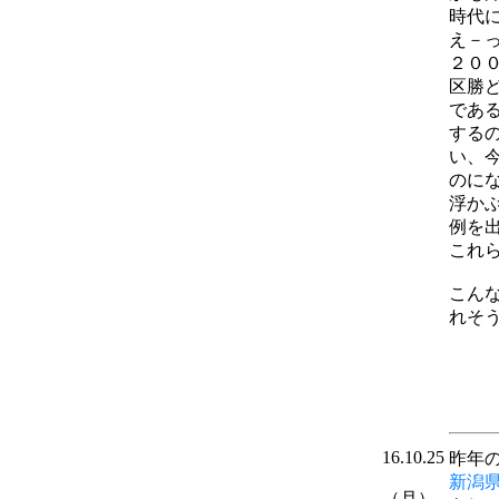
時代
え－
２０
区勝
であ
する
い、
のに
浮か
例を
これ
こん
れそうだ
16.10.25
昨年
新潟
（月）