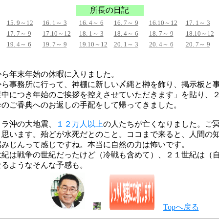
所長の日記
15. 9～12
16. 1～ 3
16. 4～ 6
16. 7～ 9
16.10～12
17. 1～ 3
17. 7～ 9
17.10～12
18. 1～ 3
18. 4～ 6
18. 7～ 9
18.10～12
19. 4～ 6
19. 7～ 9
19.10～12
20. 1～ 3
20. 4～ 6
20. 7～ 9
から年末年始の休暇に入りました。
から事務所に行って、神棚に新しい〆縄と榊を飾り、掲示板と
喪中につき年始のご挨拶を控えさせていただきます」を貼り、
母のご香典へのお返しの手配をして帰ってきました。
トラ沖の大地震、
１２万人以上
の人たちが亡くなりました。ご
と思います。殆どが水死だとのこと。ココまで来ると、人間の
端みじんって感じですね。本当に自然の力は怖いです。
世紀は戦争の世紀だったけど（冷戦も含めて）、２１世紀は（
なるようなそんな予感も。
Topへ戻る