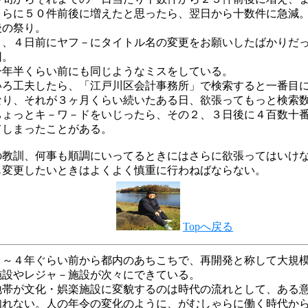
さらに５０件前後に増えたと思ったら、翌日から十数件に急減
後の祭り。
３、４日前にヤフ－にタイトル名の変更をお願いしたばかりだ
因。
一年半くらい前にも同じようなミスをしている。
いろ工夫したら、「江戸川区会計事務所」で検索すると一番目
なり、それが３ヶ月くらい続いたある日、欲張ってもっと検索
ちょっとキ－ワ－ドをいじったら、その２、３日後に４百数十
てしまったことがある。
の教訓、何事も順調にいってるときにはさらに欲張ってはいけ
も変更したいときはよくよく慎重に行わねばならない。
Topへ戻る
３～４年ぐらい前から都内のあちこちで、再開発と称して大規
施設やレジャ－施設が次々にできている。
地帯が文化・娯楽施設に変貌するのは時代の流れとして、ある
知れない。人の年令の変化のように、がむしゃらに働く時代か