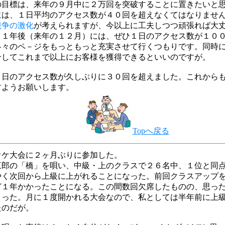
の目標は、来年の９月中に２万回を突破することに置きたいと
には、１日平均のアクセス数が
４０回
を超えなくてはなりませ
競争の激化
が考えられますが、今以上に工夫しつつ頑張れば大
、１年後（来年の１２月）には、ぜひ１日のアクセス数が
１０
各々のペ－ジをもっともっと充実させて行くつもりです。同時
介してこれまで以上にお客様を獲得できるといいのですが。
１日のアクセス数が久しぶりに３０回を超えました。これから
すようお願いします。
Topへ戻る
オケ大会に２ヶ月ぶりに参加した。
三郎の「橋」を唄い、中級・上のクラスで２６名中、１位と同
やく次回から上級に上がれることになった。前回クラスアップ
ど１年かかったことになる。この間数回欠席したものの、思っ
まった。月に１度開かれる大会なので、私としては半年前に上
たのだが。