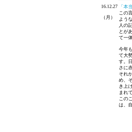
16.12.27
「本
この
（月）
よう
人の
とが
て一
今年
て大
す。
さに
それ
め、
き上
まれ
この
は、