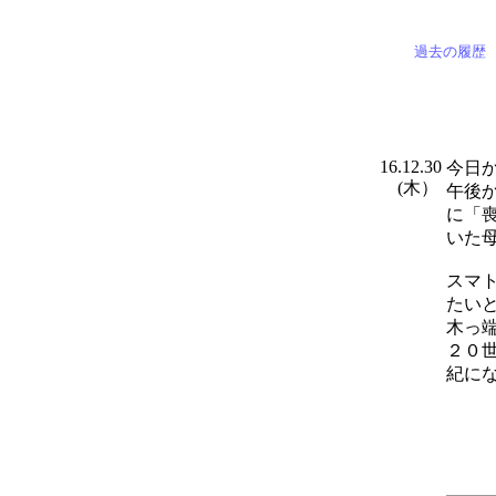
過去の履歴
16.12.30
今日
(木）
午後
に「
いた
スマ
たい
木っ
２０
紀に