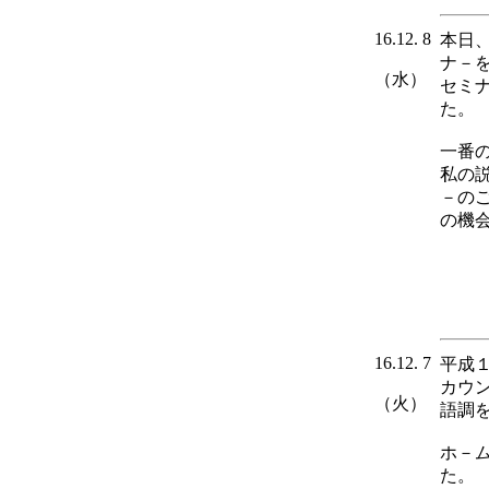
16.12. 8
本日
ナ－
（水）
セミ
た。
一番
私の
－の
の機
16.12. 7
平成
カウ
（火）
語調
ホ－
た。