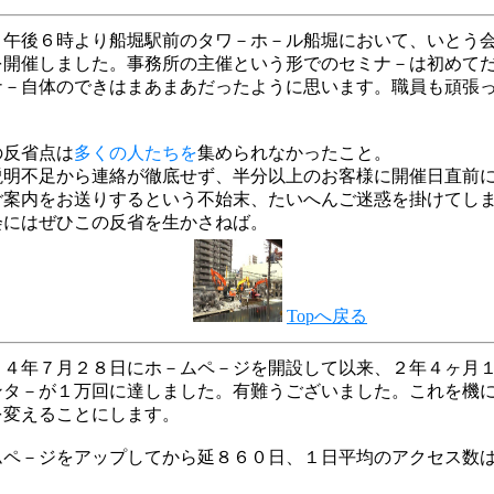
、午後６時より船堀駅前のタワ－ホ－ル船堀において、いとう
を開催しました。事務所の主催という形でのセミナ－は初めて
ナ－自体のできはまあまあだったように思います。職員も頑張
の反省点は
多くの人たちを
集められなかったこと。
説明不足から連絡が徹底せず、半分以上のお客様に開催日直前
ご案内をお送りするという不始末、たいへんご迷惑を掛けてし
会にはぜひこの反省を生かさねば。
Topへ戻る
１４年７月２８日にホ－ムペ－ジを開設して以来、２年４ヶ月
ンタ－が１万回に達しました。有難うございました。これを機
を変えることにします。
ムペ－ジをアップしてから延８６０日、１日平均のアクセス数