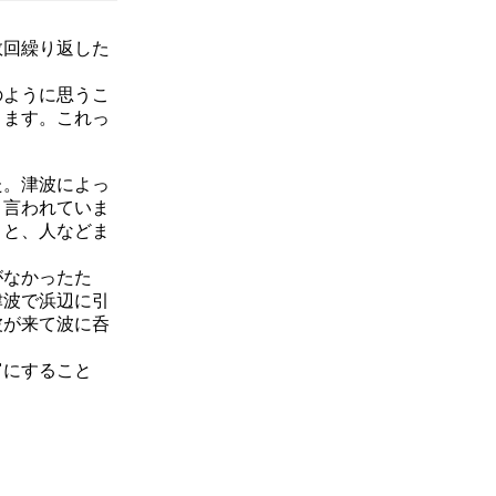
数回繰り返した
のように思うこ
ります。これっ
た。津波によっ
と言われていま
うと、人などま
がなかったた
津波で浜辺に引
波が来て波に呑
富にすること