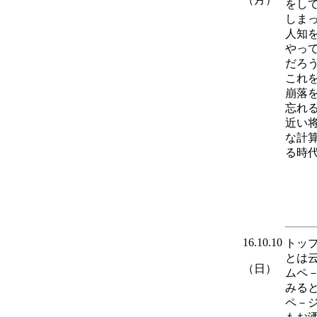
をし
しま
人知
やっ
だろ
これ
崩落
忘れ
近い
な計
る時
16.10.10
トッ
とは
（日）
ムペ
みる
ペ－