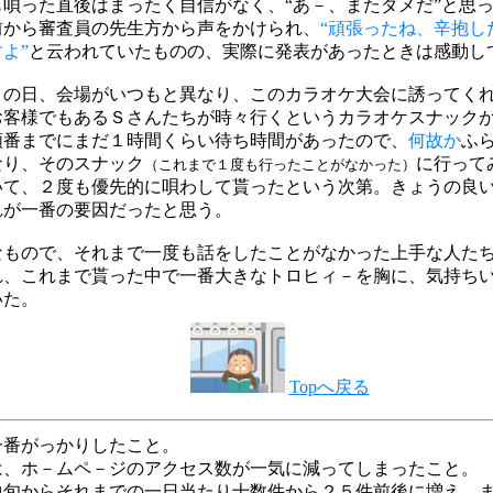
も唄った直後はまったく自信がなく、“あ－、またダメだ”と思
前から審査員の先生方から声をかけられ、
“頑張ったね、辛抱し
よ”
と云われていたものの、実際に発表があったときは感動し
この日、会場がいつもと異なり、このカラオケ大会に誘ってく
お客様でもあるＳさんたちが時々行くというカラオケスナック
順番までにまだ１時間くらい待ち時間があったので、
何故か
ふ
なり、そのスナック
に行って
（これまで１度も行ったことがなかった）
いて、２度も優先的に唄わして貰ったという次第。きょうの良
れが一番の要因だったと思う。
なもので、それまで一度も話をしたことがなかった上手な人た
れ、これまで貰った中で一番大きなトロヒィ－を胸に、気持ち
いた。
Topへ戻る
一番がっかりしたこと。
は、ホ－ムペ－ジのアクセス数が一気に減ってしまったこと。
中旬からそれまでの一日当たり十数件から２５件前後に増え、