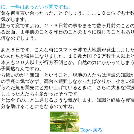
当に、一年はあっという間ですね」
言葉を何度言い合ったったことでしょう。ここ１０日位でも十
な気がします。
記憶って変ですよね。２・３日前の事をまるで数ヶ月前のこと
ある反面、１年前のことを昨日のことのように感じることもあ
体何なのでしょう。
もあと５日です。こんな時にスマトラ沖で大地震が発生しまし
勢の人たちが犠牲になりました。１０数カ国で２万数千人以上
日本人も２０人以上が行方不明とか。自然の力にかかってしま
赤子同然なんですね。
から怖いのが「無知」ということ。現地の人たちは津波の知識
その予兆に気づかず、高台へ避難しなかったばかりか、小さい
げられた魚を我先にと拾い上げているときに、さらに大きな津
てしまった人たちも多かったそうです。
ことは全てのことに通じるような気がします。知識と経験を豊
自分を助けることにもなるのですね。
Topへ戻る