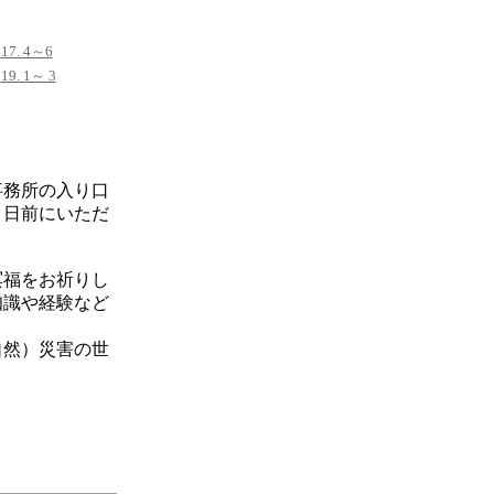
17. 4～6
19. 1～ 3
事務所の入り口
２日前にいただ
冥福をお祈りし
知識や経験など
自然）災害の世