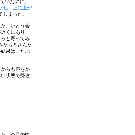
っていたのに、
たね、上に上が
てしまった。
れた、いとう会
が近くにあり、
らっと寄ってみ
みたらＳさんた
い結果は、たぶ
ちからも声をか
いい状態で帰途
また、今月の中