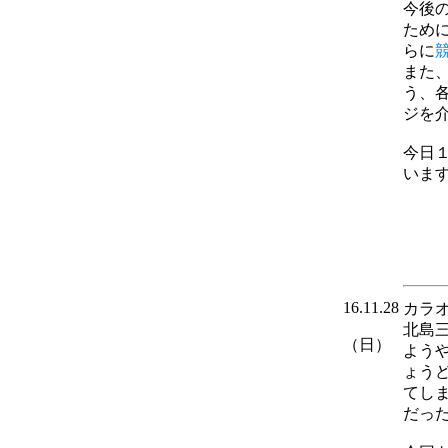
今後
ため
らに
また
う、
ジを
今日
いま
16.11.28
カラ
北島
（日）
よう
ょう
てし
だっ