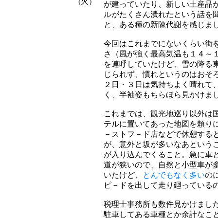
(火）
が建っていたり、新しい土産品
ルがたくさん潰れたという話を
と、ある種の新陳代謝を感じま
今回はこれまでにないくらい街
さ（風が強く最高気温も１４～
を連呼していたけど、雪の降る
じられず、慣れというのはおそ
２日・３日は気持ちよく晴れて
く、半袖姿もちらほら見かけま
これまでは、観光地巡り以外は
テルに置いてあった地図を頼り
－ストフ－ド店などで休憩する
が、意外と坂が多いなあという
が入り込んでくること。急に車
道が狭いので、自然と小型車が
いたけど、
とんでもなく多い
の
ピ－ドを出して走り廻っている
税理士事務所も数件見かけまし
駐車してある車種とか余計なこ