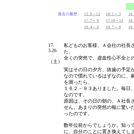
過去の履歴
15. 9～12
16. 1～ 3
16.
17. 7～ 9
17.10～12
18.
19. 4～ 6
19. 7～ 9
19
17.
私どものお客様、Ａ会社の社長
3.26
た。
全くの突然で、虚血性心不全と
（土）
実はその日の夕方、抜歯の予定
なので慣れているはずなのに、
を測ったら、
１６２－９３ありました。毎日
なのです。
原因は、その日の朝の、Ａ社長
せん。あまりの突然の報に驚い
ったのです。
数年位前からでしょうか。知っ
に、自分のことに置き換えてし