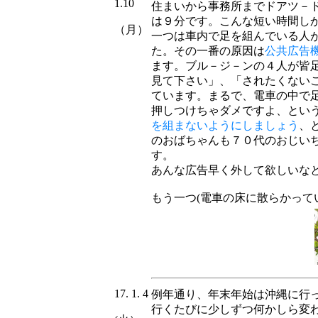
1.10
住まいから事務所までドアツ－
は９分です。こんな短い時間し
（月）
一つは車内で足を組んでいる人
た。その一番の原因は
公共広告
ます。ブル－ジ－ンの４人が皆
見て下さい」、「されたくない
ています。まるで、電車の中で
押しつけちゃダメですよ、とい
を組まないようにしましょう
、
のおばちゃんも７０代のおじい
す。
あんな広告早く外して欲しいな
もう一つ(電車の床に散らかって
17. 1. 4
例年通り、年末年始は沖縄に行
行くたびに少しずつ何かしら変