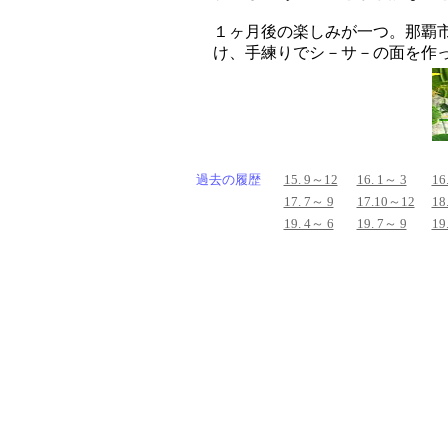
１ヶ月後の楽しみが一つ。那覇
け、手練りでシ－サ－の面を作
過去の履歴
15. 9～12
16. 1～ 3
16
17. 7～ 9
17.10～12
18
19. 4～ 6
19. 7～ 9
19