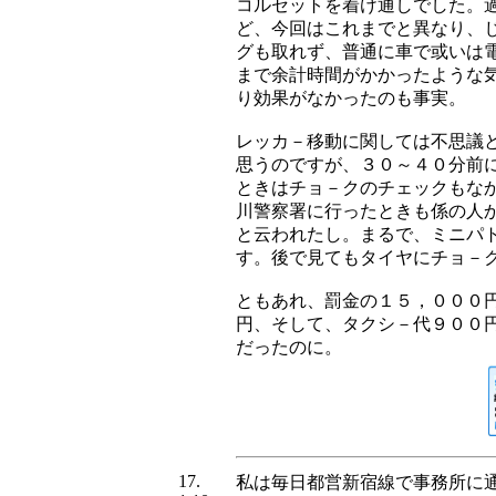
コルセットを着け通しでした。
ど、今回はこれまでと異なり、
グも取れず、普通に車で或いは
まで余計時間がかかったような
り効果がなかったのも事実。
レッカ－移動に関しては不思議
思うのですが、３０～４０分前
ときはチョ－クのチェックもな
川警察署に行ったときも係の人
と云われたし。まるで、ミニパ
す。後で見てもタイヤにチョ－
ともあれ、罰金の１５，０００
円、そして、タクシ－代９００
だったのに。
17.
私は毎日都営新宿線で事務所に