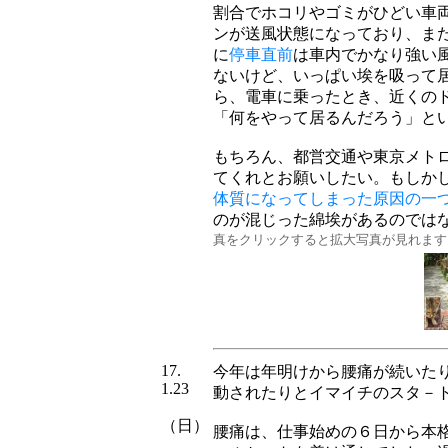
割合でホコリやゴミがひどい車
ンが送風状態になっており、ま
に
停車直前
は車内でかなり強い
ないけど、いっぱい埃を吸って
ら、電車に乗ったとき、近くの
「何をやって居るんだろう」と
もちろん、都営交通や東京メト
てくれとお願いしたい。もしか
体質になってしまった原因の一
のが混じった綿埃があるの
真をクリックすると拡大写真が見れます
17.
今年は年明けから腰痛が続いた
1.23
動されたりとイマイチのスタ－
（日）
腰痛は、仕事始めの６日から本