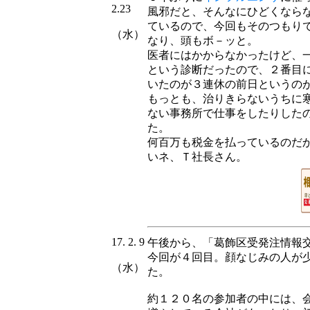
2.23
風邪だと、そんなにひどくなら
ているので、今回もそのつもり
（水）
なり、頭もボ－ッと。
医者にはかからなかったけど、
という診断だったので、２番目
いたのが３連休の前日というの
もっとも、治りきらないうちに
ない事務所で仕事をしたりした
た。
何百万も税金を払っているのだ
いネ、Ｔ社長さん。
17. 2. 9
午後から、「葛飾区受発注情報
今回が４回目。顔なじみの人が
（水）
た。
約１２０名の参加者の中には、