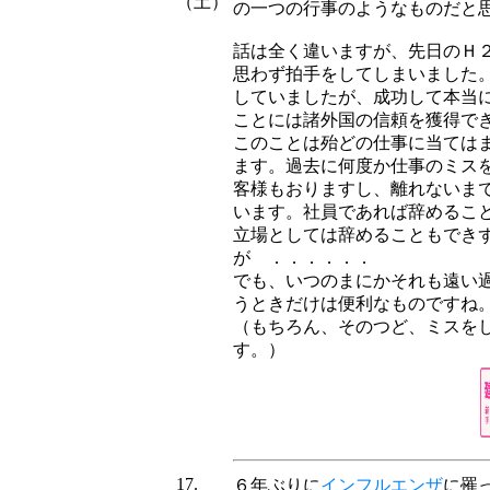
（土）
の一つの行事のようなものだと
話は全く違いますが、先日のＨ
思わず拍手をしてしまいました
していましたが、成功して本当
ことには諸外国の信頼を獲得で
このことは殆どの仕事に当ては
ます。過去に何度か仕事のミス
客様もおりますし、離れないま
います。社員であれば辞めるこ
立場としては辞めることもでき
が ．．．．．．
でも、いつのまにかそれも遠い
うときだけは便利なものですね
（もちろん、そのつど、ミスを
す。）
17.
６年ぶりに
インフルエンザ
に罹