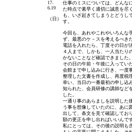
17.
仕事のミスについては、どんな
6.19
た時点で素早く適切に誠意を尽
も、いざ起きてしまうとどうし
（日）
す。
今回も、あれやこれやいろんな
ず、最悪のケ－スを考えるべき
電話を入れたら、丁度その日が
４人まで、しかも、一人当たり
かないことなど確認できました
その日の午前・午後に入ってい
会館まで申し込みに行き、一度
整理した文書を作成し、再度税
幸い、当日の一番最初の申し込
知られた、会員研修の講師など
した。
一通り事のあらましを説明した
う事を想像していたのに、あに
出して、条文を見て確認してお
額の更正を申し出ればいいんで
私にとっては、その後の説明も
も）の言葉に聞こえました。そ