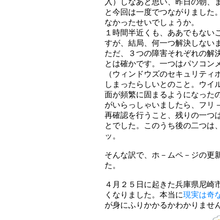
入）しなあと思い、昨日の朝、
と今回は一度でつながりました
なかったせいでしょうか。
１時間半近くも、ああでもない
すが、結局、何一つ解決しない
ただ、３つの障害それぞれの解
とは確かです。一つはパソコン
（ウィンドウズのセキュリティ
しまったらしいとのこと。ウイ
面が頻繁に固まるようになった
がいらっしゃいましたら、フリ
再確認を行うこと、残りの一つ
とでした。このうち後の二つは
ッ。
そんな訳で、ホ－ムペ－ジの更
た。
４月２５日に起きた兵庫県尼崎
くなりました。本当に
現実は奇
が身にふりかかるかわかりませ