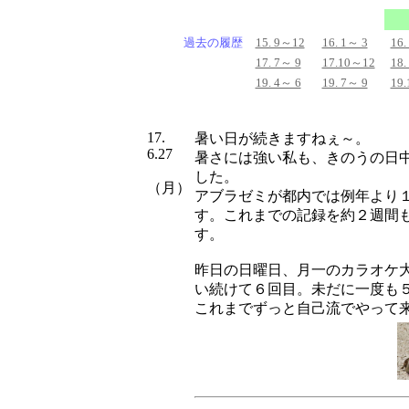
過去の履歴
15. 9～12
16. 1～ 3
16.
17. 7～ 9
17.10～12
18.
19. 4～ 6
19. 7～ 9
19
17.
暑い日が続きますねぇ～。
6.27
暑さには強い私も、きのうの日
した。
（月）
アブラゼミが都内では例年より
す。これまでの記録を約２週間
す。
昨日の日曜日、月一のカラオケ
い続けて６回目。未だに一度も
これまでずっと自己流でやって