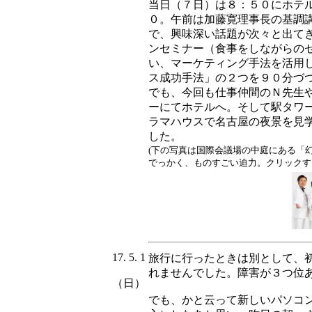
当日（７日）は８：５０にホテ
０。午前は加藤寛理事長の基調
で、興味深い話題が次々と出て
ンセミナー（食事をしながらの
い、マーケティング手法を活用
ス成功手法」の２つを９０分づ
でも、今回も仕事仲間のＮ先生
ーにてホテルへ。そして駅タワ
ラマハウスで名古屋の夜景を見
した。
(下の写真は国際会議場の中庭にある「
でっかく、ものすごい迫力。クリックす
17. 5. 1
旅行に行ったときは別として、
れませんでした。障害が３つ位
（日）
でも、かと云って新しいパソコ