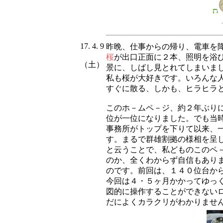
17. 4. 9
昨晩、仕事からの帰り、電車を
桜
が出口正面に２本、照明を浴
（土）
景に、しばし見とれてしまいま
私も桜が大好きです。いろんな
すぐに散る、しかも、ヒラヒラ
このホ－ムペ－ジ、約２年ぶり
位が一位になりました。でも当
事務所がトップを下りて以来、
す。まるで群雄割拠の様相を呈
と云うことで、私どものこのペ
のか、全くわからず自信もあり
のです。前回は、１４０位台か
今回は４・５ヶ月かかってゆっ
図的に操作することができない
だによくカラクリがわかりませ