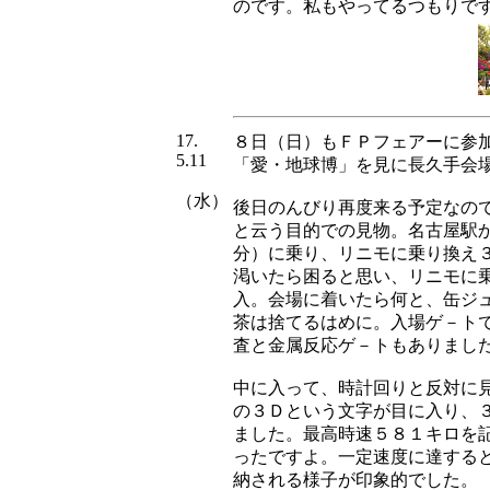
のです。私もやってるつもりで
17.
８日（日）も
ＦＰフェアーに
参
5.11
「愛・地球博」を見に長久手会
（水）
後日のんびり再度来る予定なの
と云う目的での見物。名古屋駅
分）に乗り、リニモに乗り換え
渇いたら困ると思い、リニモに
入。会場に着いたら何と、缶ジ
茶は捨てるはめに。入場ゲ－ト
査と金属反応ゲ－トもありまし
中に入って、時計回りと反対に
の３Ｄという文字が目に入り、
ました。最高時速５８１キロを
ったですよ。一定速度に達する
納される様子が印象的でした。