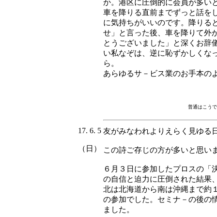
か。港区に圧倒的に会員が多い
車を降りる直前までずっと話を
に気持ちがいいのです。降りる
せ」と言った後、車を降りて外
とうございました」と深くお辞
い私なぞは、逆に恥ずかしくな
ら。
あらゆるサ－ビス業のお手本の
普通はこうで
17. 6. 5
友がみなわれよりえらく見ゆる
（日）
この詩ご存じの方が多いと思い
６月３日に参加したプロスの「
の自信と迫力に圧倒された結果
北は北海道から南は沖縄まで約
の参加でした。セミナ－の後の
ました。