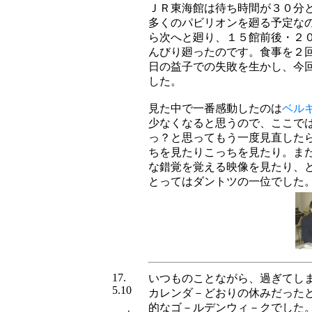
ＪＲ東海館は待ち時間が３０分
多くのパビリオンを廻る予定な
ら次へと廻り、１５館前後・２
んびり廻ったのです。食事を２
日の益子での失敗を生かし、今
した。
見た中で一番
感動した
のは
ベル
少なくなると思うので、ここで
っ？と思ってもう一度見直した
ちを見たりこっちを見たり。ま
な錯覚を覚える映像を見たり、
とってはダントツの一位でした
17.
いつものことながら、過ぎてし
5.10
カレンダ－どおりの休みだった
的なゴ－ルデンウィ－クでした