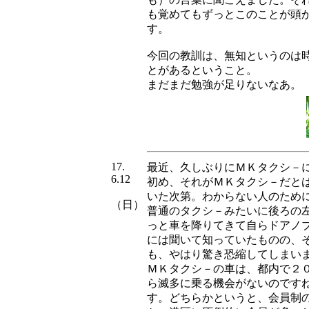
も覚めてもずっとこのことが頭
す。
今回の教訓は、無知というのは
とがあるということ。
まだまだ勉強が足りないなあ。
17.
最近、久しぶりにＭＫタクシ－
6.12
初め、それがＭＫタクシ－だと
いた次第。わからない人のため
（日）
普通のタクシ－みたいに後ろの
っと車を降りてきて自らドアノ
には聞いて知っていたものの、
も、やはり驚き恐縮してしまい
ＭＫタクシ－の車は、都内で２
ら滅多に乗る機会がないのです
す。どちらかというと、会員制