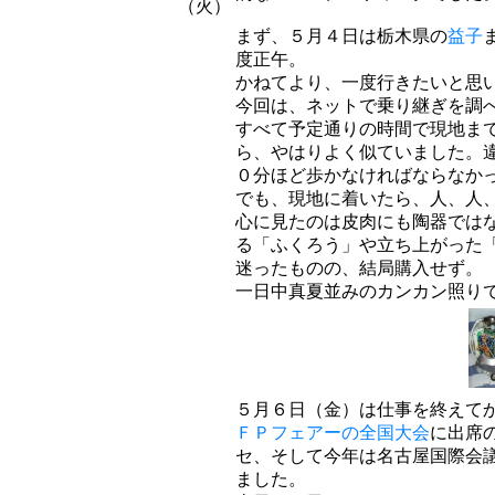
（火）
まず、５月４日は栃木県の
益子
度正午。
かねてより、一度行きたいと思
今回は、ネットで乗り継ぎを調
すべて予定通りの時間で現地ま
ら、やはりよく似ていました。
０分ほど歩かなければならなか
でも、現地に着いたら、人、人
心に見たのは皮肉にも陶器では
る「ふくろう」や立ち上がった
迷ったものの、結局購入せず。
一日中真夏並みのカンカン照り
５月６日（金）は仕事を終えて
ＦＰフェアーの全国大会
に出席
セ、そして今年は名古屋国際会
ました。