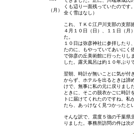
てきました。
正に、川端康成氏
くも辺り一面残っていたのです
（月）
全く雪はなし）
これ、ＴＫＣ江戸川支部の支部
４月１０日（日）、１１日（月
た。
１０日は弥彦神社に参拝したり
たのに、もやっていてあいにく
で弥彦の丘美術館に行ったりし
した。露天風呂は約１０年ぶり
翌朝、時計が無いことに気が付
からず、ホテルを出るときは諦
けで、無事に私の元に戻りまし
ときに、そこの脱衣かごに時計
トに届けてくれたのですね。私
たら、あっけなく見つかったと
そんな訳で、震度５強の千葉県
りました。事務所訪問の件は次