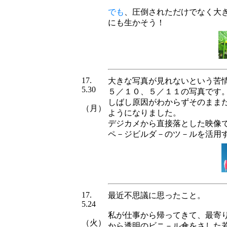
でも
、圧倒されただけでなく大
にも生かそう！
17.
大きな写真が見れないという苦
5.30
５／１０、５／１１の写真です
しばし原因がわからずそのまま
（月）
ようになりました。
デジカメから直接落とした映像
ペ－ジビルダ－のツ－ルを活用
17.
最近不思議に思ったこと。
5.24
私が仕事から帰ってきて、最寄
（火）
から透明のビニ－ル傘をさした