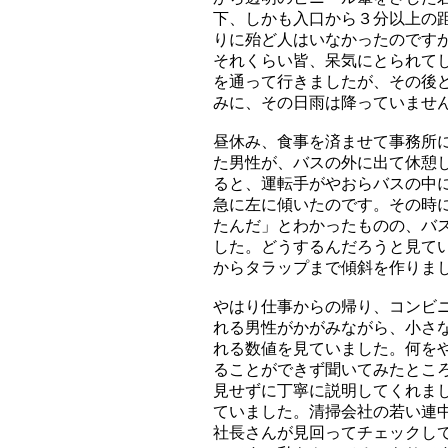
下、しかも入口から３分以上の
りに殆ど人はいなかったのです
それくらい皆、呆気にとられて
を通って行きましたが、その後
みに、その日雨は降っていませ
昼休み、食事を済ませて事務所
た男性が、バスの外に出て休憩
ると、運転手がやおらバスの中
急に左に傾いたのです。その時
たんだ」とわかったものの、バ
した。どうするんだろうと見て
からタラップまで傾斜を作りま
やはり仕事からの帰り、コンビ
れる男性がかがみながら、小さ
れる数値を見ていました。何を
ることができず聞いてみたとこ
見せずに丁寧に説明してくれま
ていました。清掃会社の若い連
社長さんが見回ってチェックし