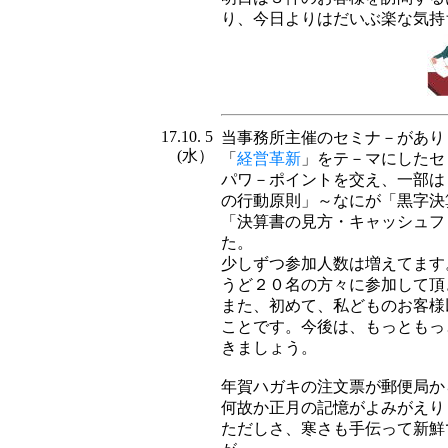
り、今日よりはだいぶ楽な気持
17.10. 5
当事務所主催のセミナ－があり
(水）
「
経営革新
」をテ－マにしたセ
パワ－ポイントを交え、一部は
の行動原則」～なにが「黒字決
「決算書の見方・キャッシュフ
た。
少しずつ参加人数は増えてます
うど２０名の方々に参加して頂
また、初めて、私どものお客様
ことです。今後は、もっともっ
きましょう。
年賀ハガキの注文票が郵便局か
何故か正月の記憶がよみがえり
ただしさ、寒さも手伝って新鮮