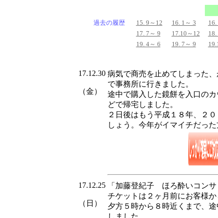
過去の履歴
15. 9～12
16. 1～ 3
16.
17. 7～ 9
17.10～12
18.
19. 4～ 6
19. 7～ 9
19
17.12.30
病気で商売を止めてしまった、
で事務所に行きました。
（金）
途中で購入した鏡餅を入口のカ
どで帰宅しました。
２日後はもう平成１８年、２０
しょう。今年がイマイチだった
17.12.25
「加藤登紀子 ほろ酔いコンサ
チケットは２ヶ月前にお客様か
（日）
夕方５時から８時近くまで、途
しました。