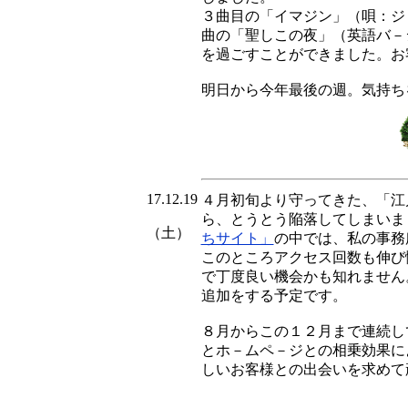
３曲目の「イマジン」（唄：ジ
曲の「聖しこの夜」（英語バ－
を過ごすことができました。お
明日から今年最後の週。気持ち
17.12.19
４月初旬より守ってきた、「江
ら、とうとう陥落してしまいま
（土）
ちサイト」
の中では、私の事務
このところアクセス回数も伸び
で丁度良い機会かも知れません
追加をする予定です。
８月からこの１２月まで連続し
とホ－ムペ－ジとの相乗効果に
しいお客様との出会いを求めて