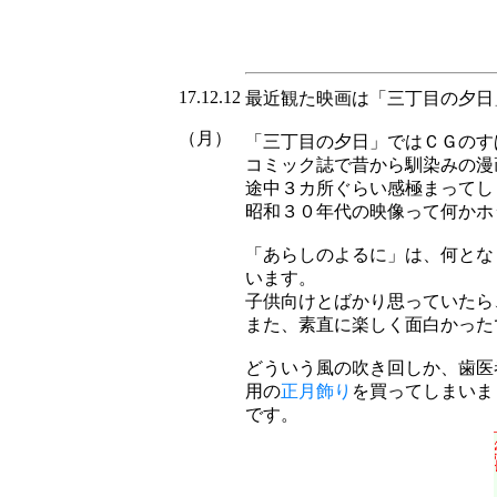
17.12.12
最近観た映画は「三丁目の夕日
（月）
「三丁目の夕日」ではＣＧのす
コミック誌で昔から馴染みの漫
途中３カ所ぐらい感極まってし
昭和３０年代の映像って何かホ
「あらしのよるに」は、何とな
います。
子供向けとばかり思っていたら
また、素直に楽しく面白かった
どういう風の吹き回しか、歯医
用の
正月飾り
を買ってしまいま
です。