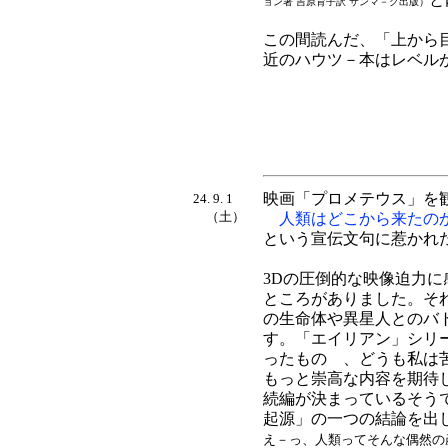
ョン著 吉原育子訳 サンマ－ク出版）
この間読んだ、「上から
近のハウツ－本はレベル
映画「プロメテウス」を
24. 9. 1
（土）
人類はどこから来たの
という宣伝文句に惹かれ
3Dの圧倒的な映像迫力
ところがありました。そ
の生命体や異星人とのバ
す。「エイリアン」シリ
ったものゝ、どうも私は
もっと崇高な内容を期待
続編が決まっているそう
起源」の一つの結論を出
え－っ、人類ってそんな偶然の