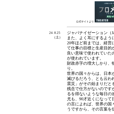
公式サイトより
ジャパナイゼーション（Jap
24. 8.25
（土）
また、よく耳にするよう
20年ほど前までは、経
て仕事の目標と生産目的
良い意味で使われていた
が使われています。
財政赤字の増大しかり、
り。
世界の国々からは、日本
滅びるだろう、とも云わ
震災」がその始まりだと
残念で仕方がないのです
るを得ないような毎日の
尤も、90才近くになっ
の言によれば、世界の国
うですから、その言葉を