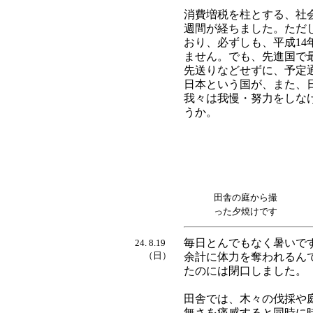
消費増税を柱とする、社
週間が経ちました。ただ
おり、必ずしも、平成14
ません。でも、先進国で
先送りなどせずに、予定
日本という国が、また、
我々は我慢・努力をしな
うか。
田舎の庭から撮
った夕焼けです
毎日とんでもなく暑いで
24. 8.19
（日）
余計に体力を奪われるん
たのには閉口しました。
田舎では、木々の伐採や
無さを痛感すると同時に