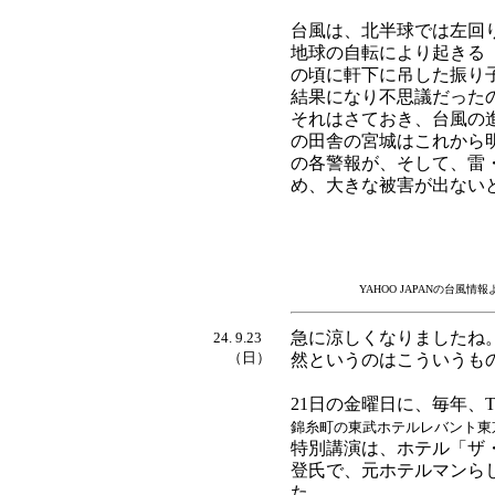
台風は、北半球では左回
地球の自転により起きる
の頃に軒下に吊した振り
結果になり不思議だった
それはさておき、台風の
の田舎の宮城はこれから
の各警報が、そして、雷
め、大きな被害が出ない
YAHOO JAPANの台風情報
急に涼しくなりましたね。
24. 9.23
（日）
然というのはこういうも
21日の金曜日に、毎年、
錦糸町の東武ホテルレバント東
特別講演は、ホテル「ザ
登氏で、元ホテルマンら
た。