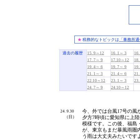
★
税務的なトピックは
「事務所通
過去の履歴
15. 9～12
16. 1～ 3
16.
17. 7～ 9
17.10～12
18.
19. 4～ 6
19. 7～ 9
19
21. 1～ 3
21. 4～ 6
21.
22.10～12
23. 1～ 3
23.
24. 7～ 9
24.10～12
今、外では台風17号の
24. 9.30
（日）
夕方7時頃に愛知県に上
模様です。この後、福島
が、東京もまだ暴風雨圏
う雨は大丈夫みたいです