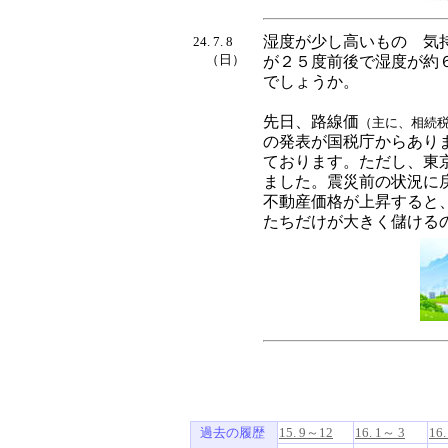
湿度が少し高いものゝ気
24. 7. 8
（日）
が２５度前後で湿度が約
でしょうか。
先日、路線価
（主に、相続
の発表が国税庁からあり
ております。ただし、東
ました。震災前の状況に
不動産価格が上昇すると
たちだけが大きく儲ける
過去の履歴
15. 9～12
16. 1～ 3
16.