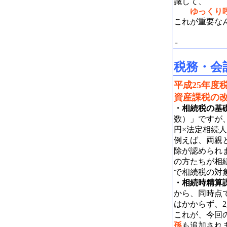
識して、
ゆっくり
これが重要な
－ご
－
税務・会
平成25年度
資産課税の
・相続税の基
数）」ですが
円×法定相続
例えば、両親と
除が認められま
の方たちが相
で相続税の対
・相続時精算
から、同時点
はかからず、2
これが、今回
孫
も追加され