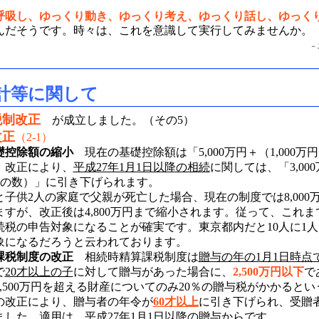
呼吸し、ゆっくり動き、ゆっくり考え、ゆっくり話し、ゆっく
んだそうです。時々は、これを意識して実行してみませんか。
きげん125New
計等に関して
税制改正
が成立しました。（その5）
改正
（2-1）
礎控除額の縮小
現在の基礎控除額は「5,000万円＋（1,000万
、改正により、
平成27年1月1日以降の相続
に関しては、「3,000
人の数）」に引き下げられます。
子供2人の家庭で父親が死亡した場合、現在の制度では8,000
すが、改正後は4,800万円まで縮小されます。従って、これ
続税の申告対象になることが確実です。東京都内だと10人に1
象になるだろうと云われております。
課税制度の改正
相続時精算課税制度は
贈与の年の1月1日時点
で
20才以上の子
に対して贈与があった場合に、
2,500万円以下
で
,500万円を超える財産についてのみ20％の贈与税がかかると
の改正により、贈与者の年令が
60才以上
に引き下げられ、受贈
ました。適用は、平成27年1月1日以降の贈与からです。