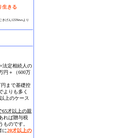
り生きる
sより
円×法定相続人の
万円＋（600万
万円まで基礎控
までよりも多く
人以上のケース
で65才以上の親
あれば贈与税
いうものです。
者に
20
才以上の