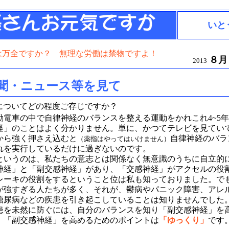
いと
は万全ですか？ 無理な労働は禁物ですよ！
８
2013
聞・ニュース等を見て
についてどの程度ご存じですか？
勤電車の中で自律神経のバランスを整える運動をかれこれ4~5
経」のことはよく分かりません。単に、かつてテレビを見てい
から強く押さえ込むと
自律神経のバラ
（薬指はやってはいけません）
れを実行しているだけに過ぎないのです。
というのは、私たちの意志とは関係なく無意識のうちに自立的
神経」と「副交感神経」があり、「交感神経」がアクセルの役
レーキの役割をするということ位は私も知っておりました。で
が強すぎる人たちが多く、それが、鬱病やパニック障害、アレ
糖尿病などの疾患を引き起こしていることは知りませんでした
患を未然に防ぐには、自分のバランスを知り「副交感神経」を
。「副交感神経」を高めるためのポイントは
「ゆっくり」
です