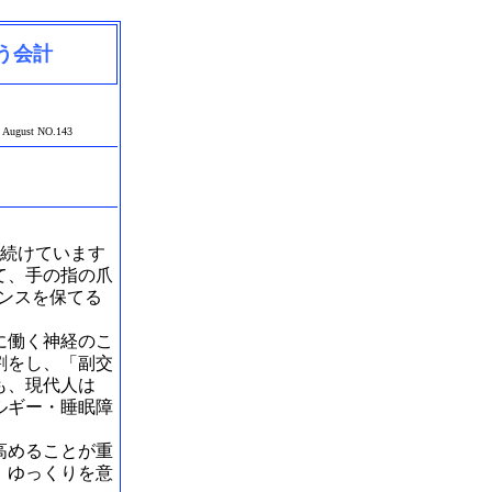
う会計
月
August NO.143
年続けています
て、手の指の爪
ンスを保てる
に働く神経のこ
割をし、「副交
も、現代人は
ルギー・睡眠障
。
高めることが重
。ゆっくりを意