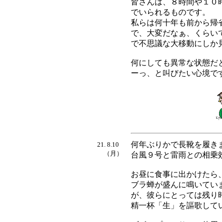
皆さんは、８時間や１０
でいられるものです。
私らは何十年も前から帰
で、大変だなぁ、くらい
で不思議な大移動にしか
何にしても異常な状態だ
ーっ、と叫びたい心境で
何年ぶりかで長靴を履き
21. 8.10
（月）
台風９号と雷雨との相乗
お昼に食事に出かけたら
ブラ蝉が盛んに鳴いてい
が、彼らにとっては残り
精一杯「生」を謳歌して