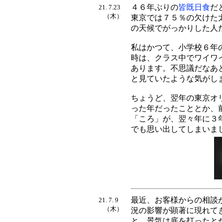
４６年ぶりの
皆既日食
だ
21. 7.23
（木）
東京では７５％の欠けた
の天候でがっかりした人
私はかつて、小学校６年
時は、クラス中でワイワ
あります。不思議だなあ
と見ていたような気がし
ちょうど、翌年の東京オ
った年だったこととか、
「ころ」が、翌々年に３
でも思い出してしまいま
最近、お客様からの相談
21. 7. 9
（木）
況の影響が顕著に現れて
と、景気は底を打ったと