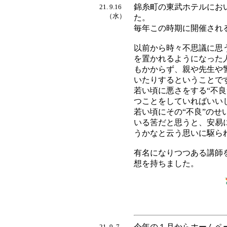
錦糸町の東武ホテルにお
21. 9.16
（水）
た。
毎年この時期に開催され
以前から時々不思議に思
を置かれるようになった
もかからず、親や先生や
いたりするということで
若い頃に悪さをする“不
つことをしていればいい
若い頃にその“不良”の
いる筈だと思うと、安易
うかなと云う思いに駆ら
有名になりつつある講師
想を持ちました。
今年の１月からホームペ
21. 9. 7