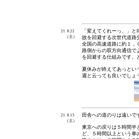
「変えてくれーっ、」と
21. 8.22
（土）
故を回避する次世代道路
全国の高速道路に約１，
路側からの双方向通信で
を回避する仕組みです。
夏休みが終えてあっとい
週と云っても良いでしょ
田舎への道のりは遠いで
21. 8.15
（土）
東京への戻りは５時間半
ど、５時間以上という車