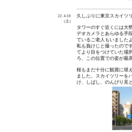
久しぶりに東京スカイツ
22. 4.10
（土）
タワーのすぐ近くには大
デオカメラとあらゆる手
ているご老人もいました
私も負けじと撮ったので
てより目をつけていた場
ろ、この位置での姿が最
桜もまだ十分に観賞に堪
ました。スカイツリーを
け、しばし、のんびり見