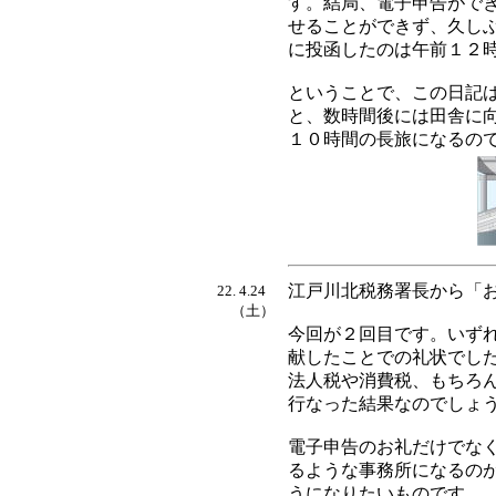
す。結局、電子申告がで
せることができず、久し
に投函したのは午前１２
ということで、この日記
と、数時間後には田舎に
１０時間の長旅になるの
江戸川北税務署長から「
22. 4.24
（土）
今回が２回目です。いず
献したことでの礼状でし
法人税や消費税、もちろ
行なった結果なのでしょ
電子申告のお礼だけでな
るような事務所になるの
うになりたいものです。