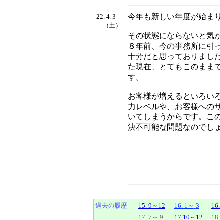
今年も新しい年度が始ま
22. 4. 3
（土）
その状態にならないと気
８年前、今の事務所に引
十分だと思っておりまし
た現在、とてもこのまま
す。
お客様が増えるといろい
力レベルや、お客様への
いてしまうからです。こ
決不可能な問題なのでし
過去の履歴
15. 9～12
16. 1～
3
16
17. 7～ 9
17.10～12
18