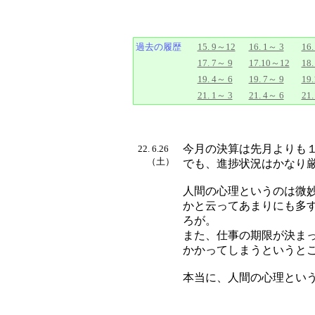
過去の履歴
15. 9～12
16. 1～ 3
16.
17. 7～ 9
17.10～12
18.
19. 4～ 6
19. 7～ 9
19
21. 1～ 3
21. 4～ 6
21.
今月の決算は先月よりも
22. 6.26
（土）
でも、進捗状況はかなり
人間の心理というのは微
かと云ってあまりにも多
ろが。
また、仕事の期限が決ま
かかってしまうというと
本当に、人間の心理とい