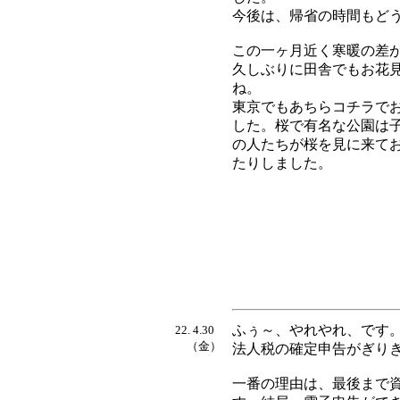
今後は、帰省の時間もど
この一ヶ月近く寒暖の差
久しぶりに田舎でもお花
ね。
東京でもあちらコチラで
した。桜で有名な公園は
の人たちが桜を見に来て
たりしました。
ふぅ～、やれやれ、です
22. 4.30
（金）
法人税の確定申告がぎり
一番の理由は、最後まで