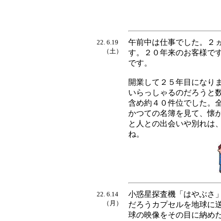
午前中は仕事でした。２
22. 6.19
（土）
す。２０年来のお客様で
です。
開業して２５年目になり
いらっしゃるのだろうと
含め約４０件位でした。
かつての名簿を見て、懐
と人との出会いや別れは
ね
。
小惑星探査機「はやぶさ
22. 6.14
（月）
だろうカプセルを地球に
球の映像をその目に納め