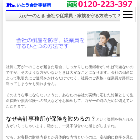
万が一のとき 会社や従業員・家族を守る方法って？
社長に万が一のことが起きた場合、しっかりした後継者がいれば問題ないの
ですが、そのような方がいないときは大変なことになります。会社の倒産に
よって取引先にご迷惑をかけるだけでなく、社長のご家族・従業員が路頭に
迷ってしまうかも知れません。
そのような事にならないように、あなたの会社の実情に応じた対策として生
命保険や損害保険への加入などをお勧めして、万が一の時のために備えてい
ただきます。
なぜ会計事務所が保険を勧めるの？
という疑問を持たれる
方がいらっしゃいます。確かに、一見不似合いな感じがしますね。
でも、お客様の財務内容とか具体的な内情というのは、定期的に数字を見た