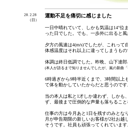
28. 2.28
運動不足を痛切に感じました
（日）
一日中晴れていて、しかも気温は14°
った日でした。でも、一歩外に出ると風
夕方の風速は4(m/s)でしたが、これ
体感温度はそれ以上に違ってしまうもの
体調は終日低調でした。昨晩、山下達郎
(本人が語るまで知りませんでしたが、嵐の新曲「
6時過ぎから9時半近くまで、3時間以
て体を動かしていたからだと思うのです
当の本人は私と1才しか違わず、しかも
ず、最後まで圧倒的な声量も落ちること
仕事の方は今月あと1日を残すのみとな
月が申告期限の新しいお客様が2社お越
そうです。社員も頑張ってくれています