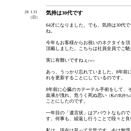
28. 1.31
気持は30代です
（日）
64才になりました。でも、気持は30代
ね。
今年もお客様からお祝いのネクタイを頂
頂戴しました。こちらは社員全員でご馳
実に有難いですねぇ
(^o^)
あっ、うっかり忘れていました。8年前
れを更新することにしているのです。
8年前に心臓のカテーテル手術をして、そ
血液が洩れ、危うく死ぬ思い
（私の気持ち
ことにしたのです。
一年目の「遺言状」はアバウトなもので
す。何事も、繰返し行うことで段々と良
私は、現在は至って元気です。今は無理