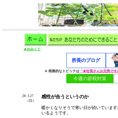
★
おみくじ
所長のブログ
★
税務的なトピックは
「
★社長さんお元気です
今週の節税対策
28. 3.27
感性が合うというのか
（日）
暖かくなりそうで寒い日が続いています
いるようです。