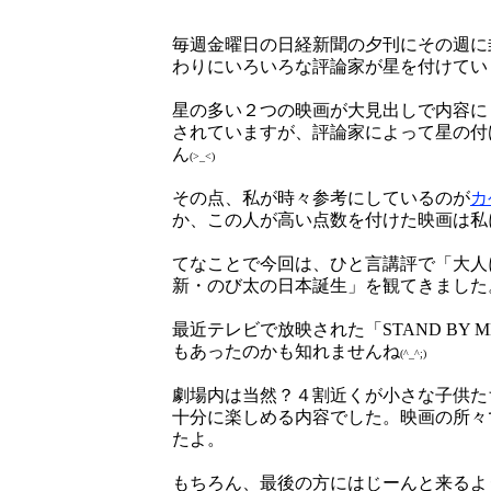
毎週金曜日の日経新聞の夕刊にその週に
わりにいろいろな評論家が星を付けてい
星の多い２つの映画が大見出しで内容に
されていますが、評論家によって星の付
ん
(>_<)
その点、私が時々参考にしているのが
カ
か、この人が高い点数を付けた映画は私
てなことで今回は、ひと言講評で「大人
新・のび太の日本誕生」を観てきました
最近テレビで放映された「STAND BY
もあったのかも知れませんね
(^_^;)
劇場内は当然？４割近くが小さな子供た
十分に楽しめる内容でした。映画の所々
たよ。
もちろん、最後の方にはじーんと来るよ