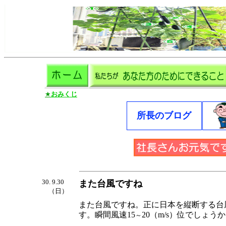
★
おみくじ
所長のブログ
30. 9.30
また台風ですね
（日）
また台風ですね。正に
日本を縦断する台
す。瞬間風速15
20（m/s）位でしょ
～