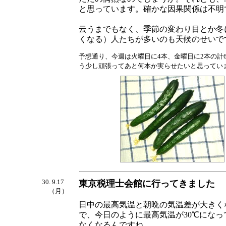
と思っています。確かな因果関係は不明
云うまでもなく、季節の変わり目とか冬
くなる）人たちが多いのも天候のせいで
予想通り、今週は火曜日に4本、金曜日に2本の計
う少し頑張ってあと何本か実らせたいと思ってい
30. 9.17
東京税理士会館に行ってきました
（月）
日中の最高気温と朝晩の気温差が大きく
で、今日のように最高気温が30℃になっ
なくなるんですね。