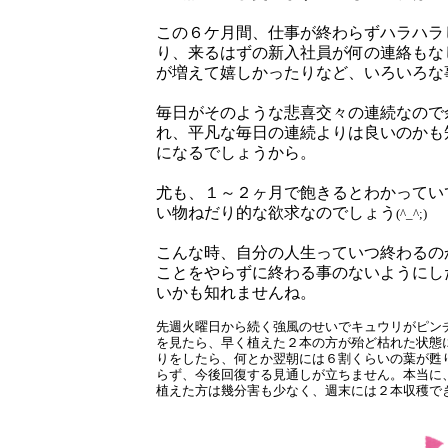
この６ケ月間、仕事が終わらずハラハラ
り、来るはずの新入社員が何の連絡もな
が増えて嬉しかったりなど、いろいろな
毎日がそのような悲喜交々の連続なので
れ、平凡な毎日の連続よりは良いのかも
になるでしょうから。
尤も、１～２ヶ月で飽きるとわかってい
い物ねだり的な欲求なのでしょう
(^_^;)
こんな時、自分の人生っていつ終わるの
ことをやらずに終わる事のないようにし
いかも知れませんね。
先週火曜日から続く強風のせいでキュウリがピン
を見たら、早く植えた２本の方が殆ど枯れた状態
りをしたら、何とか翌朝には６割くらいの葉が甦
らず、今後回復する見通しが立ちません。本当に
植えた方は幾分害も少なく、週末には２本収穫で