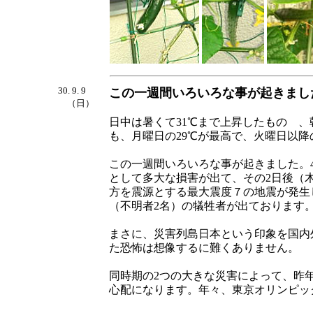
30. 9. 9
この一週間いろいろな事が起きまし
（日）
日中は暑くて31℃まで上昇したものゝ
も、月曜日の29℃が最高で、火曜日以降
この一週間いろいろな事が起きました。
として多大な損害が出て、その2日後（
方を震源とする最大震度７の地震が発生し
（不明者2名）の犠牲者が出ております
まさに、災害列島日本という印象を国内
た恐怖は想像するに難くありません。
同時期の2つの大きな災害によって、昨年
心配になります。年々、東京オリンピッ