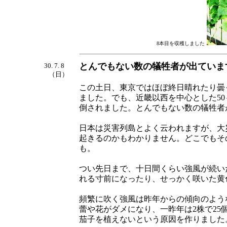
8本目を収穫しました
とんでもない数の犠牲者が出ていま
30. 7. 8
（日）
この土日、東京ではほぼ終日晴れたり曇
ました。でも、近畿以西を中心とした50
倒されました。とんでもない数の犠牲者
日本は災害列島とよく云われますが、大
起きるのかもわかりません。どこでもそ
も。
つい先日まで、十日間くらい強風が続い
れる寸前になったり、せっかく咲いた黄
頻繁に吹く強風は昨年からの傾向のよう
蕾や花がダメになり、一昨年は2株で25
茄子を植えないという原因を作りました