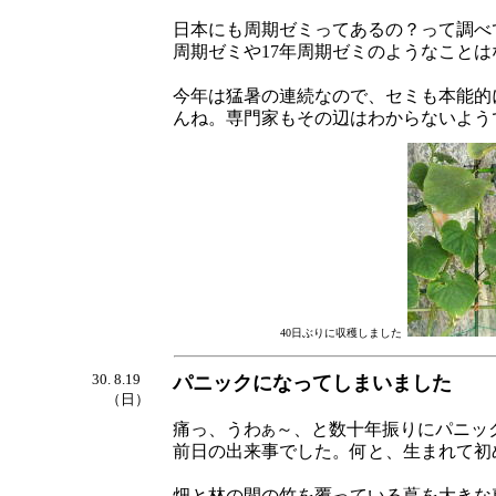
日本にも周期ゼミってあるの？って調べ
周期ゼミや17年周期ゼミのようなこと
今年は猛暑の連続なので、セミも本能的
んね。専門家もその辺はわからないよう
40日ぶりに収穫しました
30. 8.19
パニックになってしまいました
（日）
痛っ、うわ
～、と数十年振りにパニッ
あ
前日の出来事でした。何と、生まれて初
畑と林の間の竹を覆っている蔦を大きな