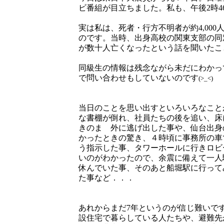
ビ番組が目立ちました。私も、午後2時4
実は私は、死者・行方不明者が約4,00
のです。当時、出身高校の関東支部の同
が数十人亡くなったという話を聞いたこ
同級生の情報は残念ながら未だにわかっ
で問い合わせもしていないのです
(>_<)
当日のことを思い出すといろいろなこと
な書棚が倒れ、社員たちの後を追い、床
きのまゝ外に逃げ出した事や、仙台出身
かったときの驚き、４時頃に事務所の車
う指示した事、タワーホールに行きロビ
いのがわかったので、余震に備えて一人
休んでいた事、そのあと船堀駅に行って
た事など．．．
あれからまだ7年というのが信じ難いで
設住宅で暮らしている人たちや、避難先