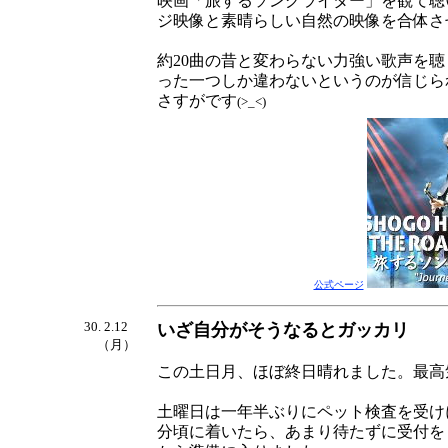
映画「旅するソングライター」を観て聴
ジ映像と素晴らしい自然の映像を合体さ
約20曲の昔と変わらない力強い歌声を
った一つしか違わないというのが信じら
さすがです
(>_<)
公式ページ
30. 2.12
いざ自分がそうなるとガッカリ
（月）
この土日月、ほぼ終日晴れました。最高
土曜日は一年半ぶりにペット検査を受けに
分頃に着いたら、あまり待たずに受付を