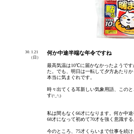
30. 1.21
何か中途半端な年令ですね
（日）
最高気温は10℃に届かなかったようで
た。でも、明日は一転して夕方あたりか
本当に気まぐれです。
時々出てくる耳新しい気象用語、このと
す
(^_^;)
私は間もなく66才になります。何か中途
68才になって初めて70才を強く意識す
今のところ、75才くらいまで仕事を続