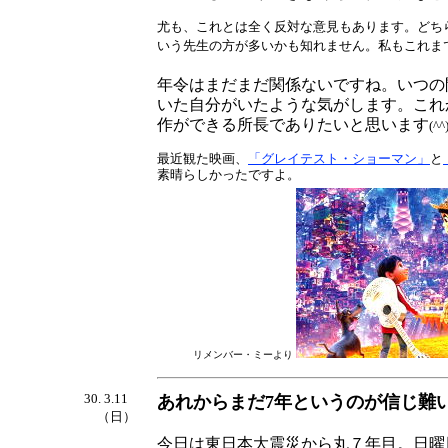
尤も、これとは全く反対な意見もあります。どち
いう先生の方が多いかも知れません。私もこれま
年令はまだまだ関係ないですね。いつの
いた自分がいたような気がします。これ
作ができる所長でありたいと思います
(^^
最近観た映画、
「グレイテスト・ショーマン」
と
素晴らしかったですよ。
リメンバー・ミーより
30. 3.11
あれからまだ7年というのが信じ難
（日）
今日は東日本大震災から丸７年目。日曜