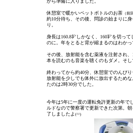
から準備に入りました。
休憩室で暖かいペットボトルのお茶
（前回
約10分待ち、その後、問診の始まりに
り。
身長は160.8㌢しかなく、160㌢を切っ
のに。年をとると背が縮まるのはわかっ
その後、放射能を含む薬液を注射され、
本を読むのも音楽を聴くのもダメ。そし
終わってから約40分、休憩室でのんび
放射能を少しでも体外に放出するためな
たのは2時30分でした。
今年は5年に一度の運転免許更新の年で
ルドなので警察署で更新できた次第。朝イ
了しましたよ
(^^)