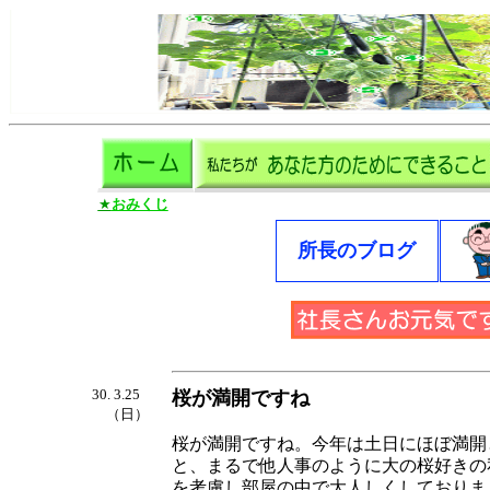
★
おみくじ
所長のブログ
30. 3.25
桜が満開ですね
（日）
桜が満開ですね。今年は土日にほぼ満開
と、まるで他人事のように大の桜好きの
を考慮し部屋の中で大人しくしておりま