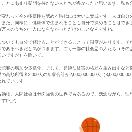
うことにあまり疑問を持たない人たちが多かったと思います。私も
が変わって今の多様性を認める時代には大いに賛成です。人は自分
。また、同様に、健康体で生まれることも自分で決めることはでき
数万人のうちの一人にならなかっただけのことなんですね。
についても自分で避けることができることって限度があります。そ
等であるべきだと気がつきます。ごく一部の社会悪の人たち（その
強いですが）を除いて。
は犯罪の増加や多様化、そして、超絶な貧富の格差を生み出すなど
高額所得者2,000人の年収合計が2,000,000,000人（3,000,00
われています。
も動物。人間社会は弱肉強食の世界でもあるので、残念ながら、理
(>_<)