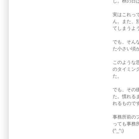
し。秋の日
実はこれっ
ん。また、
てしまうよ
でも、そん
た小さい頃
このような
のタイミン
た。
でも、その
た。慣れる
れるもので
事務所前の
っても事務
(^_^;)