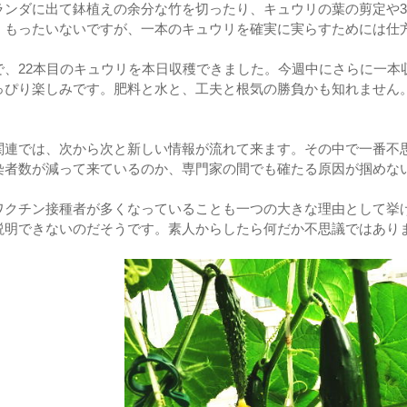
ランダに出て鉢植えの余分な竹を切ったり、キュウリの葉の剪定や3
。もったいないですが、一本のキュウリを確実に実らすためには仕
で、22本目のキュウリを本日収穫できました。今週中にさらに一本
っぴり楽しみです。肥料と水と、工夫と根気の勝負かも知れません
関連では、次から次と新しい情報が流れて来ます。その中で一番不思
染者数が減って来ているのか、専門家の間でも確たる原因が掴めな
ワクチン接種者が多くなっていることも一つの大きな理由として挙
説明できないのだそうです。素人からしたら何だか不思議ではあり