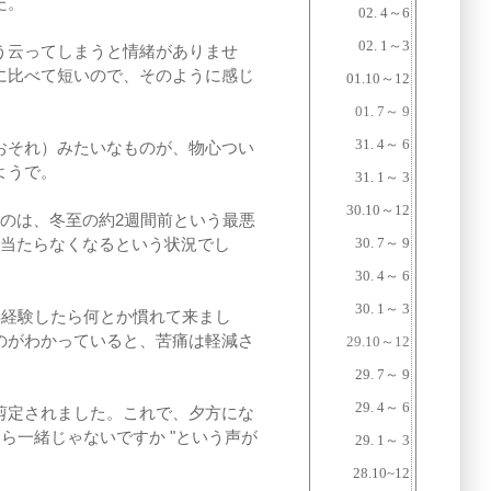
た。
02. 4～6
02. 1～3
う云ってしまうと情緒がありませ
に比べて短いので、そのように感じ
01.10～12
01. 7～ 9
31. 4～ 6
おそれ）みたいなものが、物心つい
ようで。
31. 1～ 3
30.10～12
のは、冬至の約2週間前という最悪
が当たらなくなるという状況でし
30. 7～ 9
30. 4～ 6
30. 1～ 3
年経験したら何とか慣れて来まし
のがわかっていると、苦痛は軽減さ
29.10～12
29. 7～ 9
29. 4～ 6
剪定されました。これで、夕方にな
ら一緒じゃないですか "という声が
29. 1～ 3
28.10~12