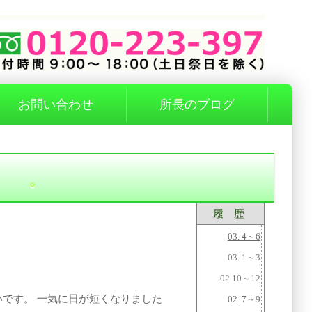
お問い合わせ
所長のブログ
。
履 歴
03. 4～6
03. 1～3
02.10～12
です。 一気に日が短くなりました
02. 7～9