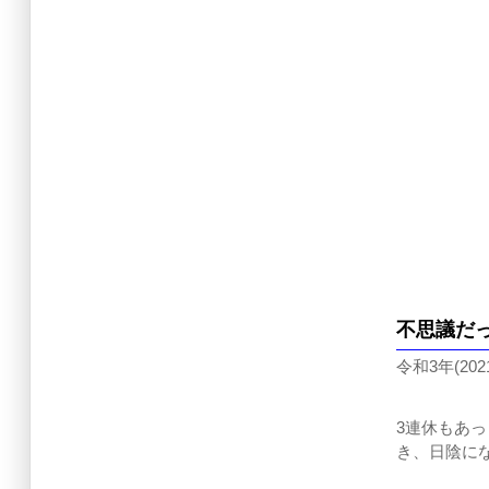
不思議だ
令和3年(202
3連休もあ
き、日陰に