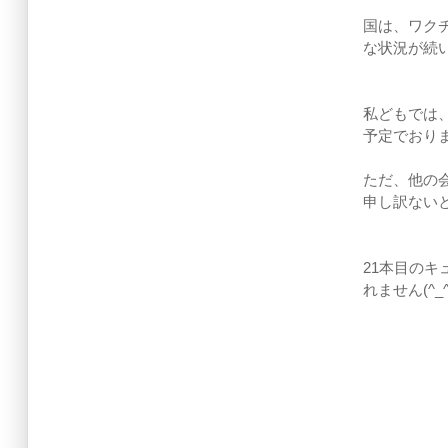
国は、ワク
な状況が続
私どもでは
予定でおり
ただ、他の
申し訳ない
21本目の
れません(^_