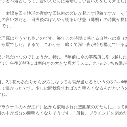
はつるべ落としって、昔の人たちは素晴らしい言い方をして来まし
て、太陽を回る地球の微妙な回転軸のズレが起こす現象ですが、そ
別の言い方だと、日没後のぼんやり明るい状態（薄明）の時間が夏
うです。
な理屈はどうでも良いのです。毎年この時期に感じる自然への虞（
から厭でした。まるで、これから、暗くて深い夜が待ち構えている
思い私だけなのでしょうか。特に、5年前に今の事務所に引っ越した
グで、午後3時頃には南向きの大きな窓ガラスにこれっぽっちも陽
後、2月初めあたりから夕方になっても陽が当たるというのを3～4
まで長かったです。少しの間我慢すればまた明るくなるんだという
すね。
プラタナスの木が江戸川区から依頼された造園業の方たちによって
所の中が当分の間明るくなりそうです。" 所長、ブラインドを閉めた