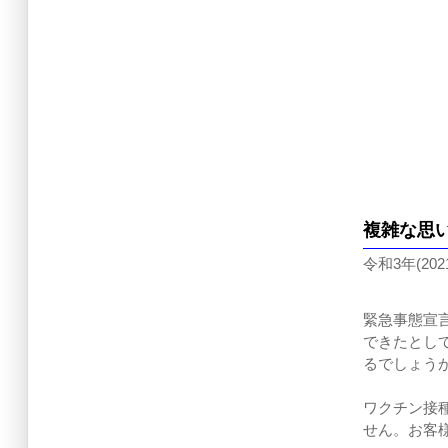
複雑な
思
令和3年(202
緊急事態宣
できたとし
るでしょう
ワクチン接
せん。お客