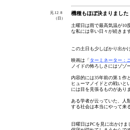
元.12. 8
機種もほぼ決まりました
（日）
土曜日は雨で最高気温が10
な私には辛い日々が続きま
この土日も少しばかり出か
映画は「
ターミネーター：
ノイドの怖ろしさにはゾゾ
内容的には35年前の第１作
ヒューマノイドとの戦いと
には目を見張るものがあり
ある学者が云っていた、人
する社会は本当にやって来
日曜日はPCを見に出かけま
保守が切れてしまうからで