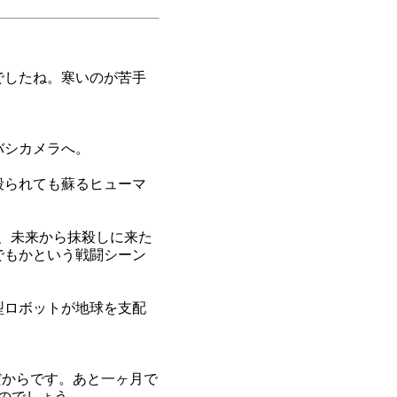
でしたね。寒いのが苦手
バシカメラへ。
殺られても蘇るヒューマ
、未来から抹殺しに来た
でもかという戦闘シーン
型ロボットが地球を支配
7だからです。あと一ヶ月で
のでしょう。