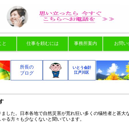
こと
仕事を頼むには
事務所案内
お問い
所長の
いとう会計
江戸川区
ブログ
す
りました。日本各地で自然災害が荒れ狂い多くの犠牲者と甚大
しゃる方々も少なくないと聞いています。