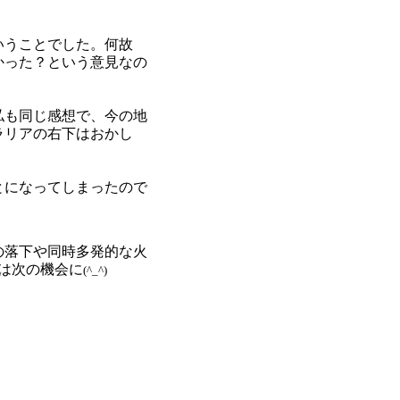
いうことでした。何故
かった？という意見なの
私も同じ感想で、今の地
ラリアの右下はおかし
とになってしまったので
の落下や同時多発的な火
は次の機会に
(^_^)