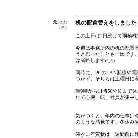
元.12.22
机の配置替えをしました
（日）
この土日は2日続けて雨模様
今週は事務所内の机の配置
うと思ったことも一因です
は省略します
(^_^;)
同時に、PCのLAN配線や
つかず、そちらは土曜日に
朝9時から11時50分位ま
れで心機一転、社員が集中
気がつくと、年内の仕事は
のような感覚です。冬休み
確かに年賀状は一週間前に