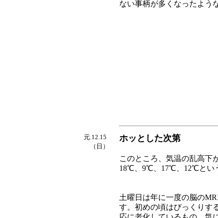
ない事柄が多くなったよう
元.12.15
ホッとした次第
（日）
このところ、気温の乱高下
18℃、9℃、17℃、12℃
土曜日は年に一度の脳のMR
す。初めの頃はびっくりす
応に老化しているものゝ気