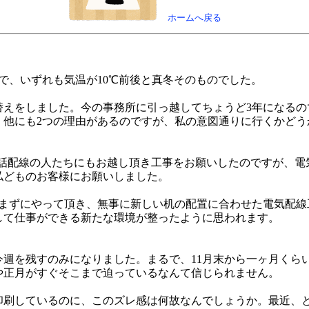
ホームへ戻る
で、いずれも気温が10℃前後と真冬そのものでした。
替えをしました。今の事務所に引っ越してちょうど3年になるの
。他にも2つの理由があるのですが、私の意図通りに行くかどう
電話配線の人たちにもお越し頂き工事をお願いしたのですが、
私どものお客様にお願いしました。
で休まずにやって頂き、無事に新しい机の配置に合わせた電気配
して仕事ができる新たな環境が整ったように思われます。
今週を残すのみになりました。まるで、11月末から一ヶ月くら
や正月がすぐそこまで迫っているなんて信じられません。
印刷しているのに、このズレ感は何故なんでしょうか。最近、