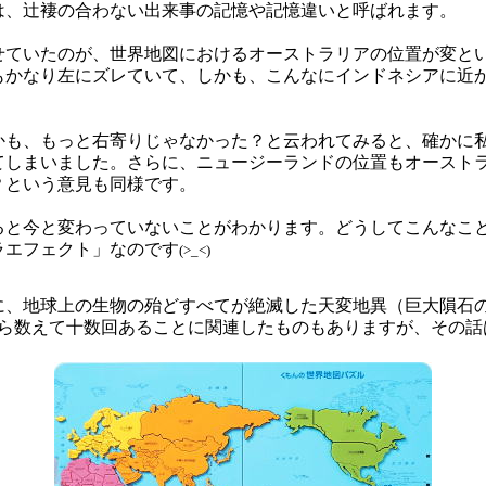
は、辻褄の合わない出来事の記憶や記憶違いと呼ばれます。
せていたのが、世界地図におけるオーストラリアの位置が変と
もかなり左にズレていて、しかも、こんなにインドネシアに近
かも、もっと右寄りじゃなかった？と云われてみると、確かに
てしまいました。さらに、ニュージーランドの位置もオースト
？という意見も同様です。
ると今と変わっていないことがわかります。どうしてこんなこ
ラエフェクト」なのです
(>_<)
に、地球上の生物の殆どすべてが絶滅した天変地異（巨大隕石
から数えて十数回あることに関連したものもありますが、その話