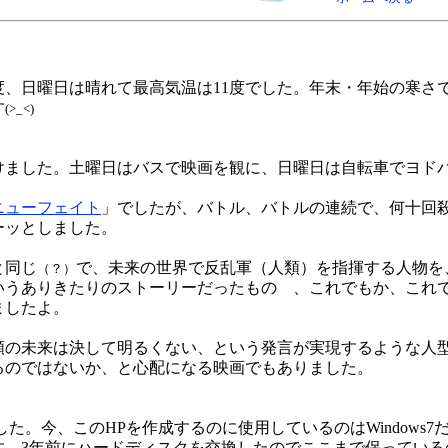
度、日曜日は晴れて最高気温は11度でした。年末・年始の寒さ
す
(>_<)
けました。土曜日はバスで映画を観に、日曜日は自転車でヨド
ニューフェイト
」でしたが、バトル、バトルの連続で、何十回
ーッとしました。
と同じ
で、未来の世界で反乱軍（人類）を指揮する人物を
（？）
いうありきたりのストーリーだったものゝ、これでもか、これ
ましたよ。
類の未来は決して明るくない、という発言が実現するような人
るのではないか、と心配になる映画でもありました。
した。今、このHPを作成するのに使用しているのはWindows
す。3年前にハードディスクを交換したのでここまで保っている