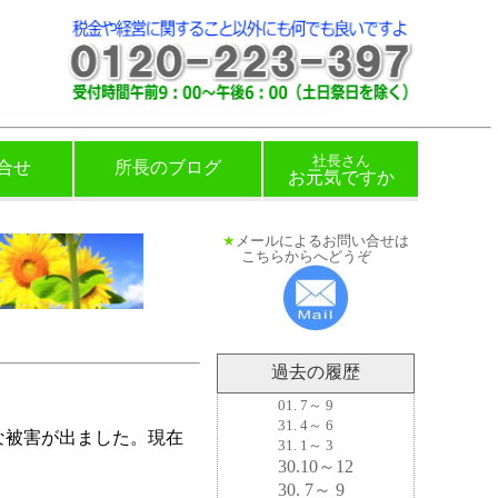
社長さん
合せ
所長のブログ
お元気ですか
★
メールによるお問い合せは
－
こちらからへどうぞ
－－－
過去の履歴
01. 7～ 9
31. 4～ 6
な被害が出ました。現在
31. 1～ 3
30.10～12
30. 7～ 9