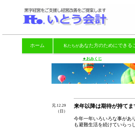
ホーム
あなた方のためにできる
私たちが
★
おみくじ
元.12.29
来年以降は期待が持てま
（日）
今年一年いろいろな事があ
も避難生活を続けていらっ