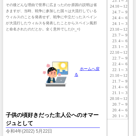
25. 1～ 3
その後どんな理由で世界に広まったのか原因の説明は省
24.10～12
きますが、当時、戦争に参加した国々は大流行している
24. 7～ 9
ウィルスのことを発表せず、戦争に中立だったスペイン
24. 4～ 6
が大流行したウィルスを発表したことからスペイン風邪
24. 1～ 3
と命名されたのだとか。全く意外でした(>_<)
23.10～12
23. 7～ 9
23. 4～ 6
23. 1～ 3
22.10～12
22. 7～ 9
22. 4～ 6
ホームへ戻
22. 1～ 3
る
21.10～12
21. 7～ 9
21. 4～ 6
21. 1～ 3
20.10～12
20. 7～ 9
20. 4～ 6
子供の頃好きだった主人公へのオマー
20. 1～ 3
ジュとして
令和4年(2022) 5月22日