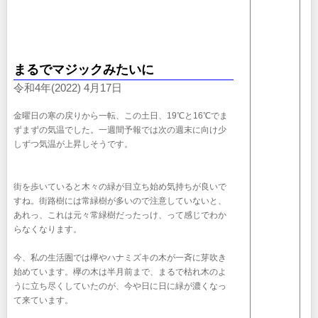
まるでマジックみたいに
令和4年(2022) 4月17日
金曜日の寒の戻りから一転、この土日、19℃と16℃でま
ずまずの気温でした。一週間予報では次の週末に向け少
しずつ気温が上昇しそうです。
街を歩いていると木々の緑が目立ち始め気持ちが良いで
すね。街路樹には常緑樹が多いので注意していないと、
あれっ、これは元々常緑樹だったっけ、って感じでわか
らなくなります。
今、私の生活圏では欅やハナミズキの木が一斉に芽吹き
始めています。欅の木は半月前まで、まるで枯れ木のよ
うに立ち尽くしていたのが、今や日に日に緑が濃くなっ
て来ています。