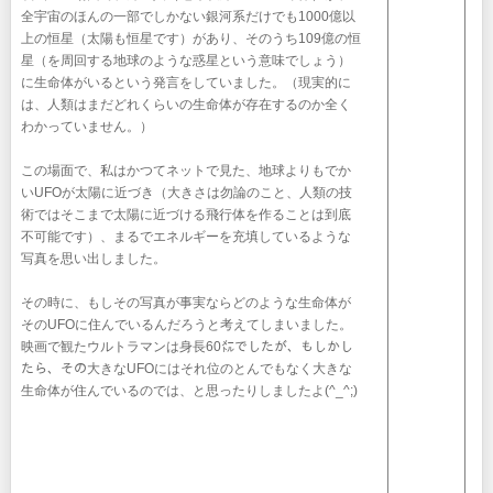
全宇宙のほんの一部でしかない銀河系だけでも1000億以
上の恒星（太陽も恒星です）があり、そのうち109億の恒
星（を周回する地球のような惑星という意味でしょう）
に生命体がいるという発言をしていました。（現実的に
は、人類はまだどれくらいの生命体が存在するのか全く
わかっていません。）
この場面で、私はかつてネットで見た、地球よりもでか
いUFOが太陽に近づき（大きさは勿論のこと、人類の技
術ではそこまで太陽に近づける飛行体を作ることは到底
不可能です）、まるでエネルギーを充填しているような
写真を思い出しました。
その時に、もしその写真が事実ならどのような生命体が
そのUFOに住んでいるんだろうと考えてしまいました。
映画で観たウルトラマンは身長60㍍でしたが、もしかし
たら、その大きなUFOにはそれ位のとんでもなく大きな
生命体が住んでいるのでは、と思ったりしましたよ(^_^;)