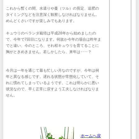
これから暫くの間、水遣りや蔓（ツル）の剪定、追肥の
タイミングなどを注意深く観察しなければなりません。
めんどくさいですが楽しみでもあります。
キュウリのベランダ栽培は平成28年から始めましたの
で、今年で7回目になります。何故か今年の場合は昨年ま
でと違い、今のところ、それ程キュウリを育てることに
胸がときめきません。若しかしたら、来年は‥‥？
今月は一年を通じて最も忙しい月なのですが、今年は例
年と異なる感じです。遅れる状態が常態化していて、そ
れに慣れてしまっているようです。これは明らかに悪い
状況なので、早く正常に戻すよう工夫しなければなりま
せん。
ホームへ戻