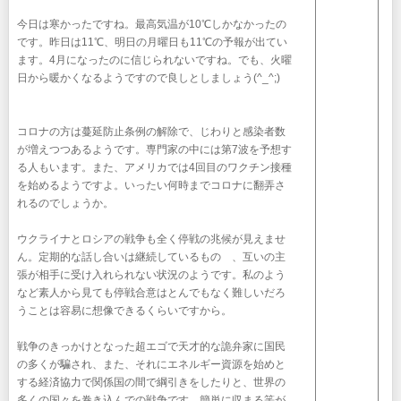
今日は寒かったですね。最高気温が10℃しかなかったの
です。昨日は11℃、明日の月曜日も11℃の予報が出てい
ます。4月になったのに信じられないですね。でも、火曜
日から暖かくなるようですので良しとしましょう(^_^;)
コロナの方は蔓延防止条例の解除で、じわりと感染者数
が増えつつあるようです。専門家の中には第7波を予想す
る人もいます。また、アメリカでは4回目のワクチン接種
を始めるようですよ。いったい何時までコロナに翻弄さ
れるのでしょうか。
ウクライナとロシアの戦争も全く停戦の兆候が見えませ
ん。定期的な話し合いは継続しているものゝ、互いの主
張が相手に受け入れられない状況のようです。私のよう
など素人から見ても停戦合意はとんでもなく難しいだろ
うことは容易に想像できるくらいですから。
戦争のきっかけとなった超エゴで天才的な詭弁家に国民
の多くが騙され、また、それにエネルギー資源を始めと
する経済協力で関係国の間で綱引きをしたりと、世界の
多くの国々を巻き込んでの戦争です。簡単に収まる筈が