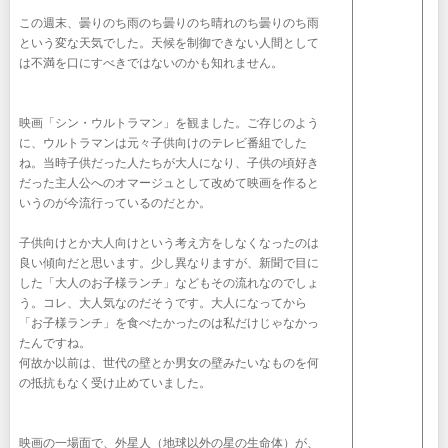
この週末、曇りのち雨のち曇りのち晴れのち曇りのち雨
という変な天気でした。天候を制御できない人間として
は不満を口にすべきではないのかも知れません。
映画「シン・ウルトラマン」を観ました。ご存じのよう
に、ウルトラマンは元々子供向けのテレビ番組でした
ね。当時子供だった人たちが大人になり、子供の頃好き
だった主人公へのオマージュとして改めて映画を作ると
いうのが今流行っているのだとか。
子供向けとか大人向けという考え方をしなくなったのは
良い傾向だと思います。少し異なりますが、新聞で目に
した「大人のお子様ランチ」などもその流れなのでしょ
う。コレ、大人気なのだそうです。大人になってから
「お子様ランチ」を食べたかったのは私だけじゃなかっ
たんですね。
何故か以前は、世代の壁とか男女の壁みたいなものを何
の抵抗もなく受け止めていました。
映画の一場面で、外星人（地球以外の星の生命体）が、