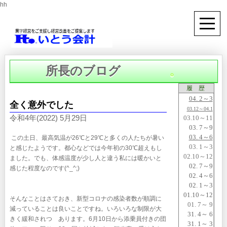
hh
所長のブログ
。
履 歴
04. 2～3
全く意外でした
03.12～04.1
令和4年(2022) 5月29日
03.10～11
03. 7～9
03. 4～6
この土日、最高気温が26℃と29℃と多くの人たちが暑い
03. 1～3
と感じたようです。都心などでは今年初の30℃超えもし
02.10～12
ました。でも、体感温度が少し人と違う私には暖かいと
02. 7～9
感じた程度なのです(^_^;)
02. 4～6
02. 1～3
01.10～12
そんなことはさておき、新型コロナの感染者数が順調に
01. 7～ 9
減っていることは良いことですね。いろいろな制限が大
31. 4～ 6
きく緩和されつゝあります。6月10日から添乗員付きの団
31. 1～ 3