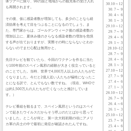
体ツアーに限り、98の国と地域からの観光客の受け入れ
30.10～12
も再開されます。
30. 7～ 9
30. 4～ 6
その後、仮に感染者数が増加しても、多少のことなら経
30. 1～ 3
済効果を考えて目をつぶることになるのでしょう。ま
29.10～12
た、専門家からは、ゴールデンウィーク後の感染者数の
29. 7～ 9
増加以上に、夏休み後のさらなる感染者数の増加を危惧
29. 4～ 6
する声が出ておりますが、実際その時にならないとわか
29. 1～ 3
らないのでまだ心配は無用かと。
28.10~12
28. 7～ 9
28. 4～ 6
先日テレビを観ていたら、今回のワクチンを作るに当た
28. 1～ 3
り100年前のスペイン風邪の経験が大きく役立っていると
27.10
～
12
のことでした。当時、世界で4,000万人以上の人たちが亡
27. 7～ 9
くなりました。今だと2億人近い人たちが犠牲になったこ
27. 4～ 6
とになる訳で、とんでもない数ですね。（現在、WHOで
27. 1～ 3
は約1,500万人の人たちが亡くなったと推計していま
26.10～12
す。）
26. 7～ 9
26. 4.～6
テレビ番組を観るまで、スペイン風邪というのはスペイ
26. 1～ 3
ンで起きたウイルスだからそう呼ぶのだとばかり思って
25.10～12
いました。ところが何と、第一次大戦初期の頃にアメリ
25. 7～ 9
カ軍の兵士の中で最初に発症が確認されたんですね。
25. 4～ 6