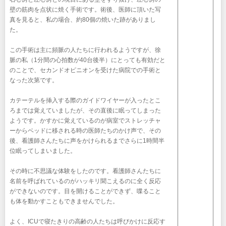
壁の筋肉を点状に焼く手術です。術後、医師に頂いた写
真を見ると、私の場合、約80個の焼いた跡がありまし
た。
この手術は主に頻脈の人たちに行われるようですが、徐
脈の私（1分間の心拍数が40台後半）にとっても有効だと
のことで、セカンドオピニオンを受けた病院での手術と
なった次第です。
カテーテルを挿入する際のガイドワイヤーが入ったとこ
ろまでは覚えていましたが、その直後に眠ってしまった
ようです。かすかに覚えているのが病室でストレッチャ
ーからベッドに移される時の医師たちのかけ声で、その
後、看護師さんたちに声をかけられるまでさらに1時間半
位眠ってしまいました。
その時に不思議な体験をしたのです。看護師さんたちに
名前を呼ばれているのがハッキリ聞こえるのに全く反応
ができないのです。目を開けることができず、喋ること
も体を動かすこともできませんでした。
よく、ICUで寝たきりの高齢の人たちは呼びかけに反応す