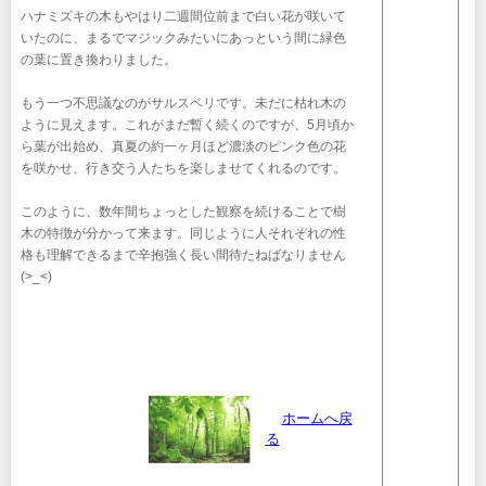
ハナミズキの木もやはり二週間位前まで白い花が咲いて
いたのに、まるでマジックみたいにあっという間に緑色
の葉に置き換わりました。
もう一つ不思議なのがサルスベリです。未だに枯れ木の
ように見えます。これがまだ暫く続くのですが、5月頃か
ら葉が出始め、真夏の約一ヶ月ほど濃淡のピンク色の花
を咲かせ、行き交う人たちを楽しませてくれるのです。
このように、数年間ちょっとした観察を続けることで樹
木の特徴が分かって来ます。同じように人それぞれの性
格も理解できるまで辛抱強く長い間待たねばなりません
(>_<)
ホームへ戻
る