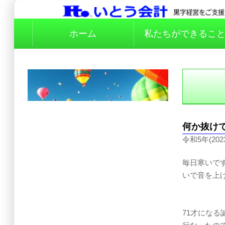
ホーム
私たちができるこ
何か抜け
令和5年(202
毎日寒いで
いで音を上
71才にな