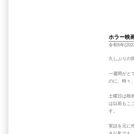
ホラー映
令和5年(202
久しぶりの
一週間がと
のに、時々
土曜日は映
は以前もこ
す。
実話を元に
きな私でも