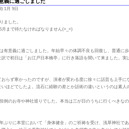
有意義に過ごしました
) 1月 9日
わりました。
5月まで待たなければなりません(>_<)
休は有意義に過ごしました。年始早々の体調不良も回復し、普通に
な訳で初日は「お江戸日本橋亭」に行き落語を聞いて来ました。実
ておらず寒かったのですが、演者が変わる度に徐々に話芸も上手に
ないほどでしたよ。流石に経験の差とか話術の違いというのは素人
年恒例のお寺や神社巡りでした。本当は三が日のうちに行くべきな
3年ぶりに本堂において「身体健全」のご祈祷を受け、浅草神社で