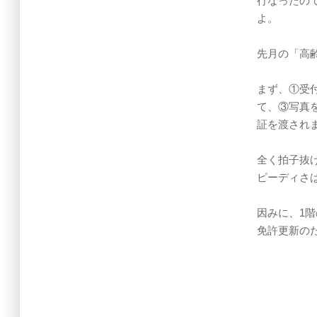
行なったの
よ。
先月の「高
まず、①受
て、③写真
証を渡され
全く拍子抜
ピーディさ
因みに、1
免許更新の