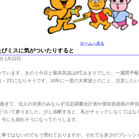
ホームへ戻る
たびミスに気がついたりすると
3) 1月22日
いています。きのう今日と最高気温は8℃止まりでした。一週間予報
は－3℃になりそうです。10年に一度の大寒波とのこと、注意した
日を過ぎて、法人の決算のみならず法定調書合計表や償却資産税の申
近づいて参りました。少し油断すると、私がチェックしなくてはなら
、今にも崩れそうになってたりします。
た事ではないのでもう慣れておりますが、それでも多少のプレッシ