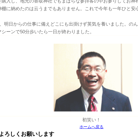
を購入し、地元の香取神社でもまばらな参拝客の中お参りしてお神
神棚に納めたのは云うまでもありません。これで今年も一年ひと安
は、明日からの仕事に備えどこにも出掛けず英気を養いました。の
マシーンで50分歩いたら一日が終わりました。
初笑い！
ホームへ戻る
もよろしくお願いします