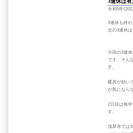
3連休は
令和5年(2023
3連休も終
次の3連休は
今回の3連
です。そん
す。
暖房が効い
が気になら
2日目は毎
す。
浅草寺では