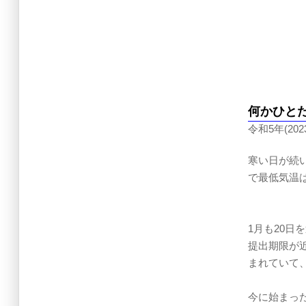
何かひと
令和5年(202
寒い日が続
で最低気温
1月も20
提出期限が
まれていて
今に始まっ