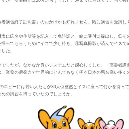
ですが、所要時間は20分足らずでした。あまりにも速くて、何か抜
齢者講習終了証明書」のおかげかも知れません。既に講習を受講し
付表に氏名や住所等を記入して免許証と一緒に受付に提出し、②そ
を撮ってもらうためにイスで少し待ち、④写真撮影が済んでイスで
ました。
けでしたが、なかなか良いシステムだと感心しました。「高齢者講
は、業務の瞬発力で世界的にとんでもなく劣る日本の悪名高い多く
階のロビーには若い人たちが30人位整然とイスに座って何かを待っ
ための講習を待っていたのでしょうか。