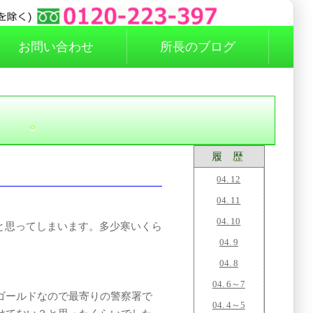
お問い合わせ
所長のブログ
。
履 歴
04. 12
04. 11
04. 10
と思ってしまいます。多少寒いくら
04. 9
04. 8
04. 6～7
ゴールドなので最寄りの警察署で
04. 4～5