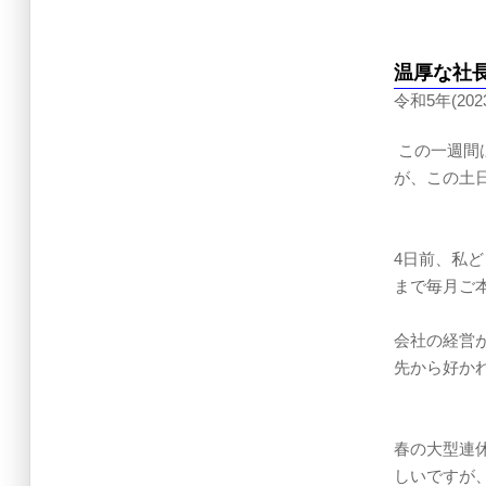
温厚な社
令和5年(202
この一週間
が、この土
4日前、私
まで毎月ご
会社の経営
先から好か
春の大型連
しいですが