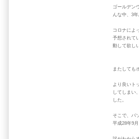
ゴールデン
んな中、3
コロナによ
予想されて
動して欲し
またしても
より良いト
してしまい
した。
そこで、パ
平成28年9
訳がわから