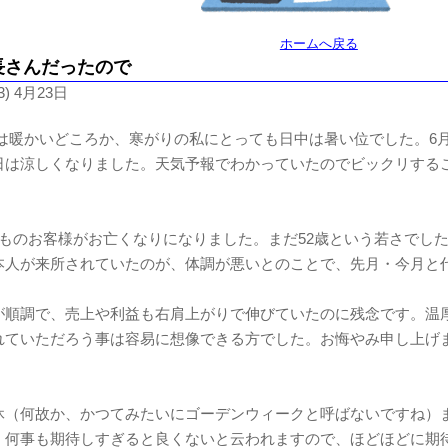
ホームへ戻る
長さんだったので
3) 4月23日
は暖かいどころか、寒がりの私にとっても日中は暑い位でした。6
日は涼しくなりました。天気予報でわかっていたのでビックリする
どものお客様がお亡くなりになりました。まだ52歳という若さでし
本人が来所されていたのが、体調が悪いとのことで、先月・今月と
が順調で、売上や利益も右肩上がりで伸びていたのに残念です。温
れていただろう事は容易に想像できる方でした。お悔やみ申し上げ
休（何故か、かつてみたいにゴーデンウィークと呼ばないですね）
、何事も期待しすぎると良くないと云われますので、ほどほどに期