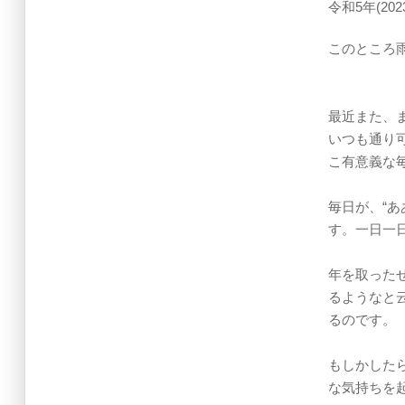
令和5年(202
このところ雨
最近また、
いつも通り
こ有意義な
毎日が、“
す。一日一
年を取った
るようなと
るのです。
もしかした
な気持ちを