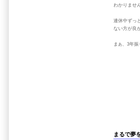
わかりませ
連休中ずっ
ない方が良
ま
、3年
あ
まるで夢