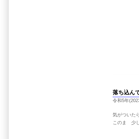
落ち込ん
令和5年(2023
気がついた
このまゝ少