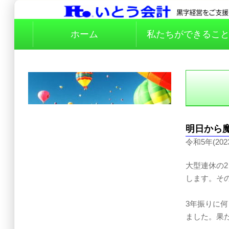
ホーム
私たちができるこ
明日から
令和5年(202
大型連休の
します。そ
3年振りに
ました。果た