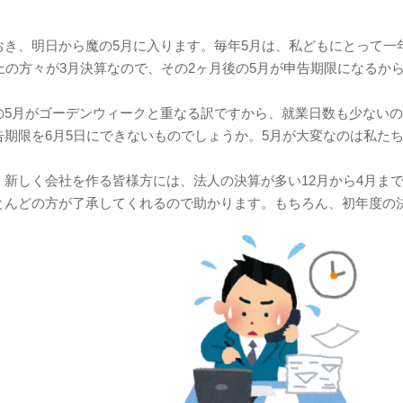
おき、明日から魔の5月に入ります。毎年5月は、私どもにとって一
上の方々が3月決算なので、その2ヶ月後の5月が申告期限になるか
の5月がゴーデンウィークと重なる訳ですから、就業日数も少ない
告期限を6月5日にできないものでしょうか。5月が大変なのは私た
、新しく会社を作る皆様方には、法人の決算が多い12月から4月ま
とんどの方が了承してくれるので助かります。もちろん、初年度の