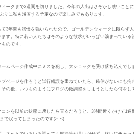
ウィークまで3週間を切りました。今年の人出はさぞかし凄いこと
年ぶりに私も帰省する予定なので楽しみでもあります。
って3年間も我慢を強いられたので、ゴールデンウィークに限らず
います。特に若い人たちはそのような欲求がいっぱい溜まっている
いものです。
ホームページ作成中にミスを犯し、大ショックを受け落ち込んでし
ップページを作ろうと試行錯誤を重ねていたら、確信がないにも拘
、その後、いつものようにブログの微調整をしようとしたら何をし
ソコンを以前の状態に戻したら直るだろうと、3時間近くかけて1週
月まで戻ってしまったのです(>_<)
ず、ネットでいろいろ調べても解決策が見いだせず、終いにチャッ