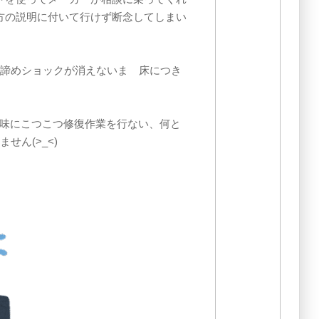
方の説明に付いて行けず断念してしまい
を諦めショックが消えないまゝ床につき
地味にこつこつ修復作業を行ない、何と
せん(>_<)