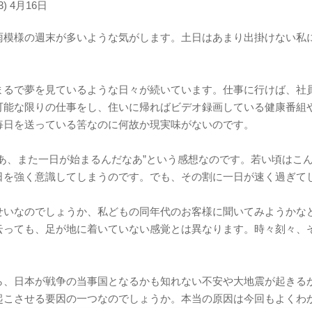
3) 4月16日
模様の週末が多いような気がします。土日はあまり出掛けない私にとっ
まるで夢を見ているような日々が続いています。仕事に行けば、社
可能な限りの仕事をし、住いに帰ればビデオ録画している健康番組
毎日を送っている筈なのに何故か現実味がないのです。
ああ、また一日が始まるんだなあ”という感想なのです。若い頃はこ
日を強く意識してしまうのです。でも、その割に一日が速く過ぎて
せいなのでしょうか、私どもの同年代のお客様に聞いてみようかな
云っても、足が地に着いていない感覚とは異なります。時々刻々、
ら、日本が戦争の当事国となるかも知れない不安や大地震が起きる
起こさせる要因の一つなのでしょうか。本当の原因は今回もよくわ